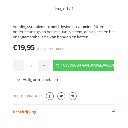
Image
1
/ 1
Voedingssupplement met L-lysine en vitamine B6 ter
ondersteuning van het immuunsysteem, de vitaliteit en het
energiemetabolisme van honden en katten.
€19,95
(€16,49 Excl. btw)
-
+
TOEVOEGEN AAN WINKELWAGEN
Veilig online betalen
Gratis
DEEL DIT PRODUCT
Beschrijving