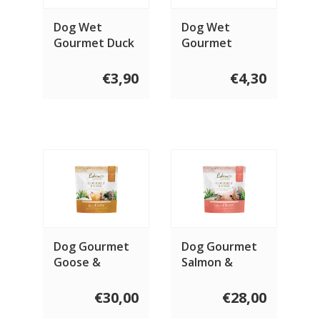
Dog Wet
Dog Wet
Gourmet Duck
Gourmet
& Herring 400
Turkey, Goose
gram
& Rabbit 400
€3,90
€4,30
gram
Dog Gourmet
Dog Gourmet
Goose &
Salmon &
Turkey
Pheasant
€30,00
€28,00