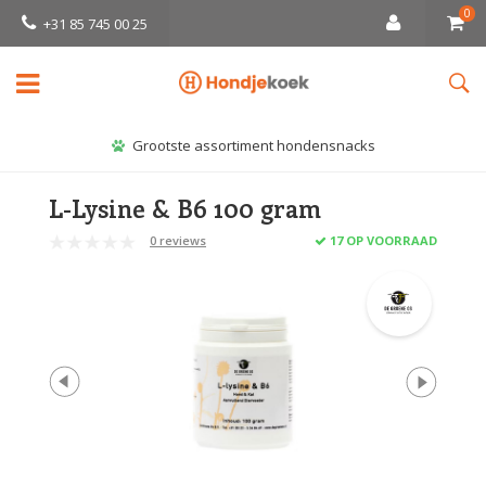
0
+31 85 745 00 25
Grootste assortiment hondensnacks
L-Lysine & B6 100 gram
0 reviews
17 OP VOORRAAD