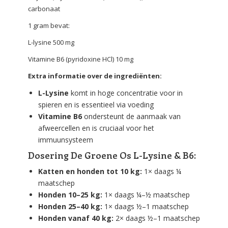
carbonaat
1 gram bevat:
L-lysine 500 mg
Vitamine B6 (pyridoxine HCl) 10 mg
Extra informatie over de ingrediënten:
L-Lysine
komt in hoge concentratie voor in
spieren en is essentieel via voeding
Vitamine B6
ondersteunt de aanmaak van
afweercellen en is cruciaal voor het
immuunsysteem
Dosering De Groene Os L-Lysine & B6:
Katten en honden tot 10 kg:
1× daags ¼
maatschep
Honden 10–25 kg:
1× daags ¼–½ maatschep
Honden 25–40 kg:
1× daags ½–1 maatschep
Honden vanaf 40 kg:
2× daags ½–1 maatschep