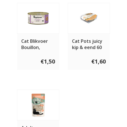
Cat Blikvoer
Cat Pots juicy
Bouillon,
kip & eend 60
makreel &
gram
sardine
€1,50
€1,60