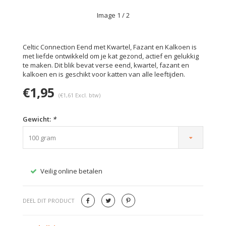
Image
1
/ 2
Celtic Connection Eend met Kwartel, Fazant en Kalkoen is
met liefde ontwikkeld om je kat gezond, actief en gelukkig
te maken. Dit blik bevat verse eend, kwartel, fazant en
kalkoen en is geschikt voor katten van alle leeftijden.
€1,95
(€1,61 Excl. btw)
Gewicht:
*
100 gram
Veilig online betalen
Gratis
DEEL DIT PRODUCT