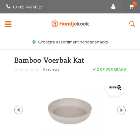
0
+31 85 745 00 25
Grootste assortiment hondensnacks
Bamboo Voerbak Kat
0 reviews
2 OP VOORRAAD