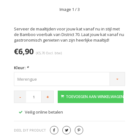
Image
1
/ 3
Serveer de maaltijden voor jouw kat vanaf nu in stijl met
de Bamboo voerbak van District 70. Laat jouw kat vanaf nu
gastronomisch genieten van zijn heerlijke maaltijd!
€6,90
(€5,70 Excl. btw)
Kleur:
*
Merengue
-
+
TOEVOEGEN AAN WINKELWAGEN
Veilig online betalen
Gratis
DEEL DIT PRODUCT