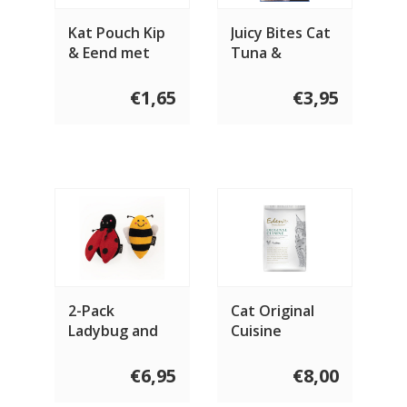
Kat Pouch Kip
Juicy Bites Cat
& Eend met
Tuna &
Catnip 85 gram
Chicken
€1,65
€3,95
2-Pack
Cat Original
Ladybug and
Cuisine
Bee for cats
€6,95
€8,00