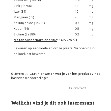
Vitamine E (3a700)
100
mg
Zink (3b606)
12
mg
IJzer (E1)
10
mg
Mangaan (E5)
2
mg
Kaliumjodide (3b201)
0,7
mg
Koper (E4)
0,5
mg
Biotine (3a880)
0,2
mg
Metaboliseerbare energie
:
1435 kcal/kg
Bewaren op een koele en droge plaats. Na opening in
de koelkast bewaren.
0
sterren op
Laat hier weten wat je van het product vindt
basis van
0
beoordelingen
CONTACT
Wellicht vind je dit ook interessant