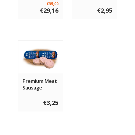
Royal Purple
115 gram
€35,00
€29,16
€2,95
Premium Meat
Sausage
Kalkoen 800
gram
€3,25