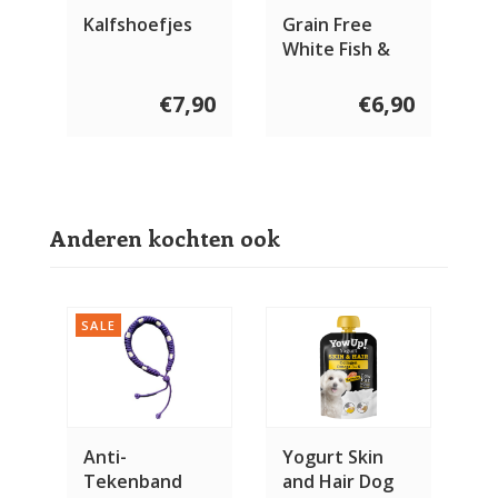
Kalfshoefjes
Grain Free
White Fish &
Potato paws
400 gram
€7,90
€6,90
Anderen kochten ook
SALE
Anti-
Yogurt Skin
Tekenband
and Hair Dog