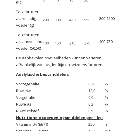
5
10
15
20
(kg)
Te gebruiken
als volledig
800-1500
200
300
430
550
voeder (g)
Te gebruiken
als aanvullend
400-750
100
150
215
275
voeder (50:50)
De aanbevolen hoeveelheden kunnen variëren
afhankelijk van ras, leeftijd en seizoensfactoren.
Analytische bestanddelen:
Vochtgehalte
68,0
%
Ruw eiwit
12,0
%
Vetgehalte
9,0
%
Ruwe as
6,2
%
Ruwe celstof
0,5
%
Nutritionele toevoegingsmiddelen per 1 kg:
Vitamine D
(E671)
250
IE
3