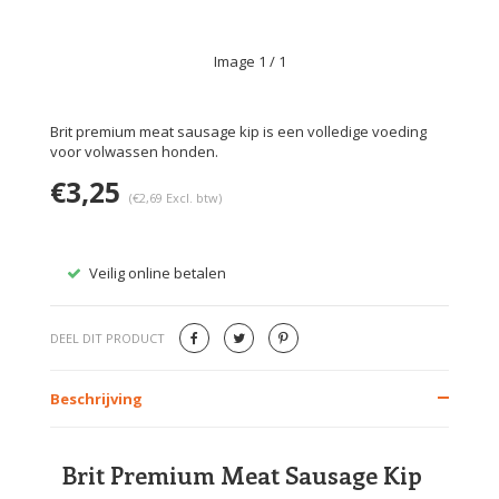
Image
1
/ 1
Brit premium meat sausage kip is een volledige voeding
voor volwassen honden.
€3,25
(€2,69 Excl. btw)
Veilig online betalen
Gratis
DEEL DIT PRODUCT
Beschrijving
Brit Premium Meat Sausage Kip