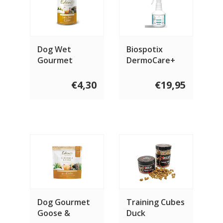
Dog Wet
Biospotix
Gourmet
DermoCare+
Turkey, Goose
spray hond 500
& Rabbit 400
ml
€4,30
€19,95
gram
Dog Gourmet
Training Cubes
Goose &
Duck