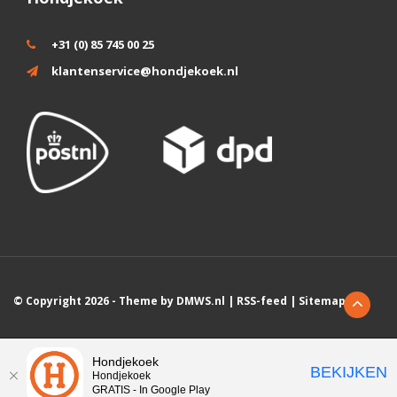
+31 (0) 85 745 00 25
klantenservice@hondjekoek.nl
© Copyright 2026 - Theme by
DMWS.nl
|
RSS-feed
|
Sitemap
Wij slaan cookies op om onze website te verbeteren. Is dat akkoord?
Hondjekoek
BEKIJKEN
Hondjekoek
Ja
Nee
Meer over cookies »
GRATIS - In Google Play