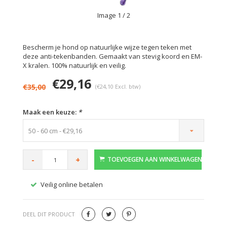
Image
1
/ 2
Bescherm je hond op natuurlijke wijze tegen teken met
deze anti-tekenbanden. Gemaakt van stevig koord en EM-
X kralen. 100% natuurlijk en veilig.
€29,16
€35,00
(€24,10 Excl. btw)
Maak een keuze:
*
50 - 60 cm - €29,16
-
+
TOEVOEGEN AAN WINKELWAGEN
Veilig online betalen
Gratis
DEEL DIT PRODUCT