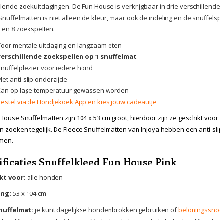
llende zoekuitdagingen. De Fun House is verkrijgbaar in drie verschillende
nuffelmatten is niet alleen de kleur, maar ook de indeling en de snuffelspe
 en 8 zoekspellen.
Voor mentale uitdaging en langzaam eten
Verschillende zoekspellen op 1 snuffelmat
Snuffelplezier voor iedere hond
et anti-slip onderzijde
Kan op lage temperatuur gewassen worden
Bestel via de Hondjekoek App en kies jouw cadeautje
House Snuffelmatten zijn 104 x 53 cm groot, hierdoor zijn ze geschikt voo
n zoeken tegelijk. De Fleece Snuffelmatten van Injoya hebben een anti-sl
men.
ificaties Snuffelkleed Fun House Pink
kt voor:
alle honden
ing:
53 x 104 cm
snuffelmat:
je kunt dagelijkse hondenbrokken gebruiken of
beloningssno