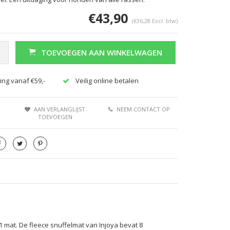
€43,90
(€36,28 Excl. btw)
TOEVOEGEN AAN WINKELWAGEN
ing vanaf €59,-
Veilig online betalen
Afbeelding vergroten
AAN VERLANGLIJST
NEEM CONTACT OP
TOEVOEGEN
 mat. De fleece snuffelmat van Injoya bevat 8