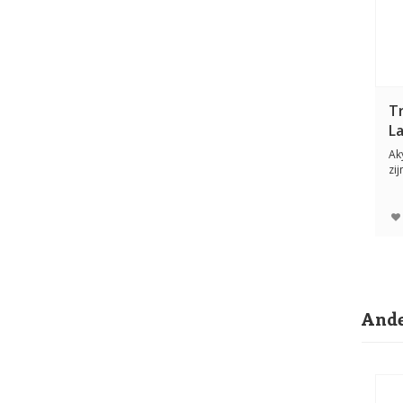
T
L
Ak
zij
ve
Ande