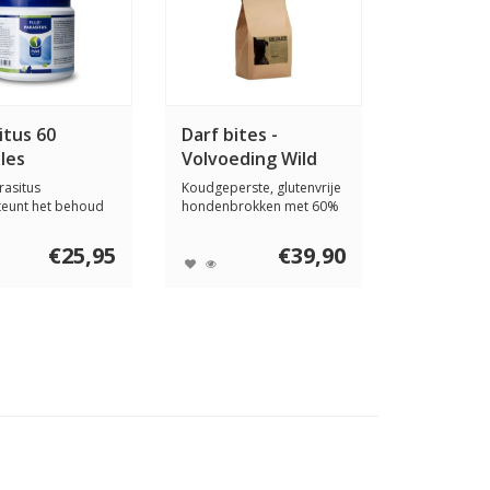
itus 60
Darf bites -
les
Volvoeding Wild
rasitus
Koudgeperste, glutenvrije
teunt het behoud
hondenbrokken met 60%
 sterke darmwee...
wild. Een co...
€25,95
€39,90