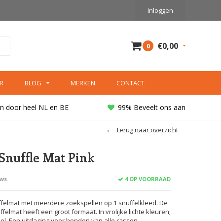
Inloggen
€0,00
0
R
BLOG
MERKEN
CONTACT
n door heel NL en BE
99% Beveelt ons aan
Terug naar overzicht
Snuffle Mat Pink
4 OP VOORRAAD
ews
uffelmat met meerdere zoekspellen op 1 snuffelkleed. De
elmat heeft een groot formaat. In vrolijke lichte kleuren;
eel. Een uitdaging voor honden van alle rassen.