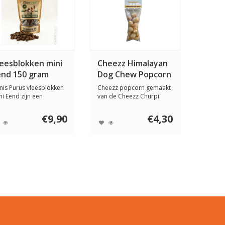
leesblokken mini
Cheezz Himalayan
end 150 gram
Dog Chew Popcorn
nis Purus vleesblokken
Cheezz popcorn gemaakt
ni Eend zijn een
van de Cheezz Churpi
zonde vleessna...
hondenkauwsnack....
€9,90
€4,30