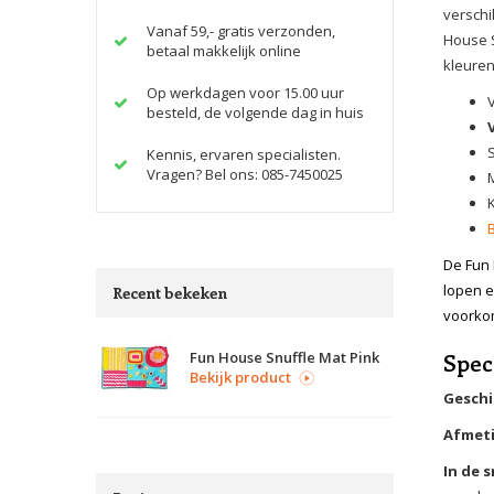
verschi
Vanaf 59,- gratis verzonden,
House S
betaal makkelijk online
kleuren
Op werkdagen voor 15.00 uur
besteld, de volgende dag in huis
Kennis, ervaren specialisten.
Vragen? Bel ons: 085-7450025
M
De Fun 
lopen e
Recent bekeken
voorko
Fun House Snuffle Mat Pink
Spec
Bekijk product
Geschi
Afmet
In de 