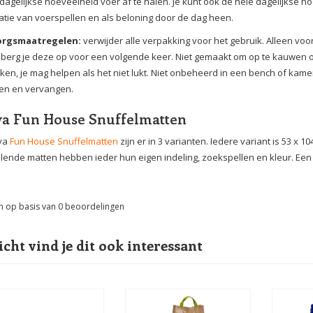
dagelijkse hoeveelheid voer af te halen. Je kunt ook de hele dagelijkse 
tie van voerspellen en als beloning door de dag heen.
orgsmaatregelen:
verwijder alle verpakking voor het gebruik. Alleen voor 
berg je deze op voor een volgende keer. Niet gemaakt om op te kauwen of 
ken, je mag helpen als het niet lukt. Niet onbeheerd in een bench of kam
en en vervangen.
ya Fun House Snuffelmatten
oya
Fun House Snuffelmatten
zijn er in 3 varianten. Iedere variant is 53 x
llende matten hebben ieder hun eigen indeling, zoekspellen en kleur. Ee
n op basis van
0
beoordelingen
icht vind je dit ook interessant