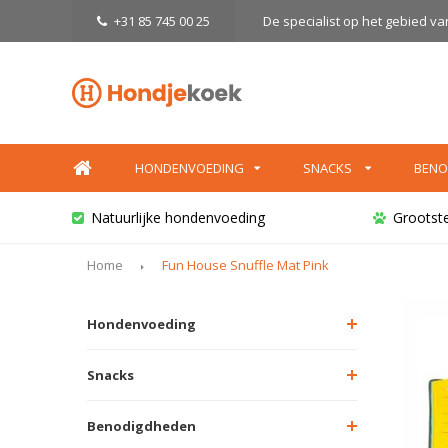
+31 85 745 00 25
De specialist op het gebied v
HONDENVOEDING
SNACKS
BENO
Natuurlijke hondenvoeding
Grootst
Home
Fun House Snuffle Mat Pink
Hondenvoeding
Snacks
Benodigdheden