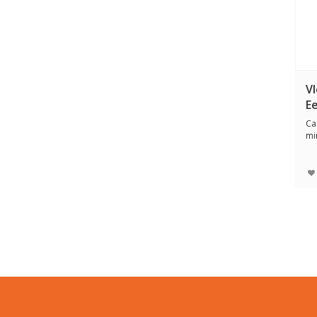
V
E
Ca
mi
ge