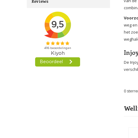
van de 
Reviews
combina
Voorz
weg en 
het zoe
weghal
Injo
De Inj
verschi
0
sterre
Well