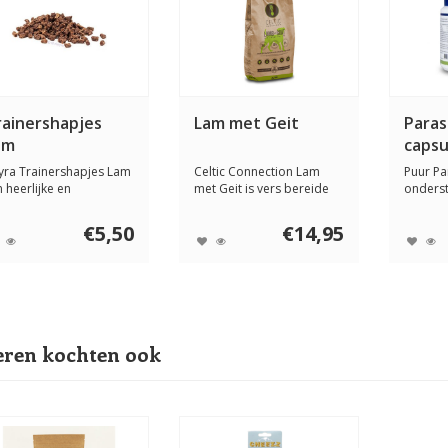
rainershapjes
Lam met Geit
Paras
am
capsu
yra Trainershapjes Lam
Celtic Connection Lam
Puur Pa
n heerlijke en
met Geit is vers bereide
onders
rantwoorde snoe...
en complete h...
van een
€5,50
€14,95
ren kochten ook