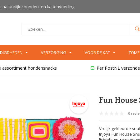
an natuurlijke honden- en kattenvoeding
DIGDHEDEN
VERZORGING
VOOR DE KAT
ZOME
e assortiment hondensnacks
Per PostNL verzonde
Fun House 
0 revi
Vrolijk gekleurde sn
Injoya Fun House Snuff
lichtblauw, roze en g