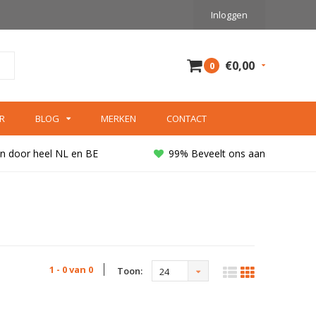
Inloggen
€0,00
0
R
BLOG
MERKEN
CONTACT
n door heel NL en BE
99% Beveelt ons aan
1 - 0 van 0
Toon:
24