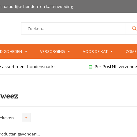
an natuurlijke honden- en kattenvoeding
DIGDHEDEN
VERZORGING
VOOR DE KAT
ZOME
e assortiment hondensnacks
Per PostNL verzonde
weez
bekeken
oducten gevonden!...