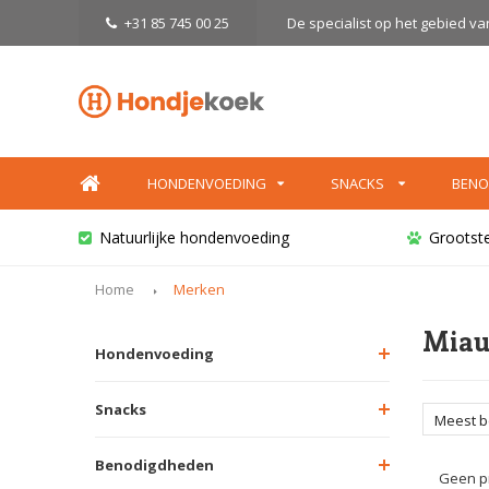
+31 85 745 00 25
De specialist op het gebied v
HONDENVOEDING
SNACKS
BENO
Natuurlijke hondenvoeding
Grootst
Home
Merken
Miau
Hondenvoeding
Snacks
Meest 
Benodigdheden
Geen pr