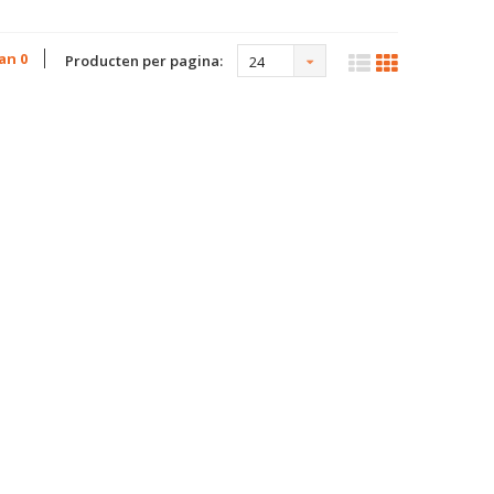
van 0
Producten per pagina:
24