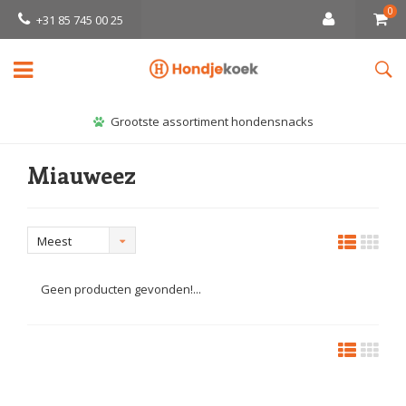
0
+31 85 745 00 25
Grootste assortiment hondensnacks
Miauweez
Meest
bekeken
Geen producten gevonden!...