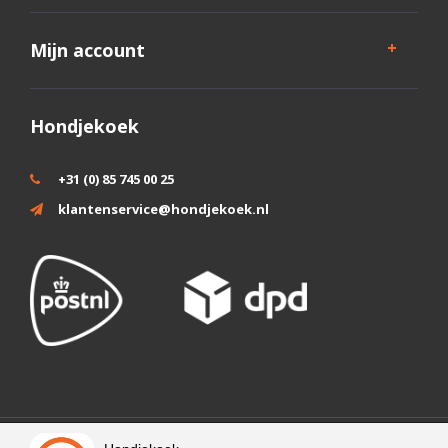
Mijn account
Hondjekoek
+31 (0) 85 745 00 25
klantenservice@hondjekoek.nl
Wij slaan cookies op om onze website te verbeteren. Is dat akkoord?