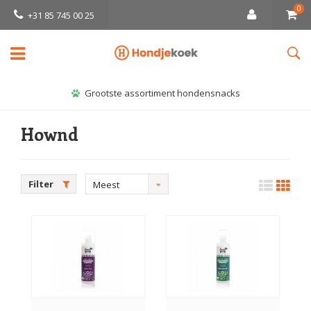
0
+31 85 745 00 25
Grootste assortiment hondensnacks
Hownd
Filter
Meest
bekeken