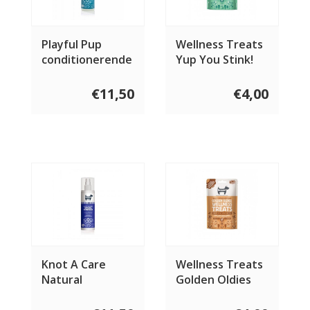
Playful Pup
Wellness Treats
conditionerende
Yup You Stink!
shampoo 250 ml
100 gram
€11,50
€4,00
Knot A Care
Wellness Treats
Natural
Golden Oldies
Detangler 250 ml
100 gram