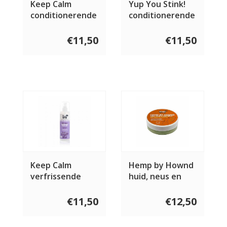
Keep Calm
Yup You Stink!
conditionerende
conditionerende
shampoo 250 ml
shampoo 250 ml
€11,50
€11,50
Keep Calm
Hemp by Hownd
verfrissende
huid, neus en
spray 250 ml
pootjes balsem
50 gram
€11,50
€12,50