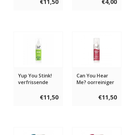
€11,50
€4,00
Yup You Stink!
Can You Hear
verfrissende
Me? oorreiniger
spray 250 ml
250 ml
€11,50
€11,50