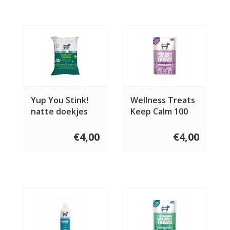
Yup You Stink!
Wellness Treats
natte doekjes
Keep Calm 100
voor honden 5
gram
stuks
€4,00
€4,00