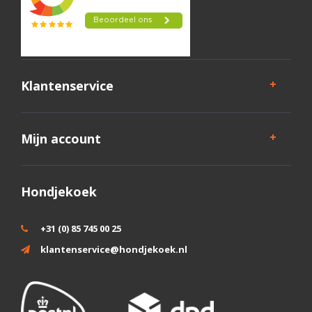
De Lakse Kronch hondenkoekjes kun je inmiddels gelukkig
op best veel plekken kopen, maar nu je hier toch bent kun
je ze net zo goed meteen online bestellen. Bij
Hondjekoek.nl hebben we een ruim assortiment
natuurlijke snacks, gezonde hondenvoeding en heel veel
soorten trainers voor de hond. Vanaf 69 euro verzenden
Klantenservice
we gratis en bestel je via onze
Hondjekoek app
? Dan
ontvang je vanaf 50 euro een cadeautje die je zelf mag
uitkiezen.
Mijn account
Hondjekoek
+31 (0) 85 745 00 25
klantenservice@hondjekoek.nl