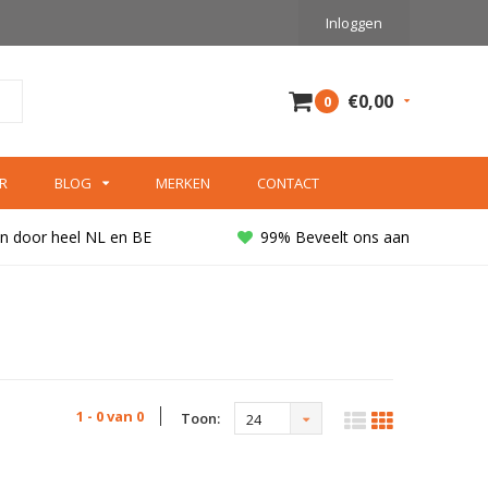
Inloggen
€0,00
0
R
BLOG
MERKEN
CONTACT
n door heel NL en BE
99% Beveelt ons aan
1 - 0 van 0
Toon:
24