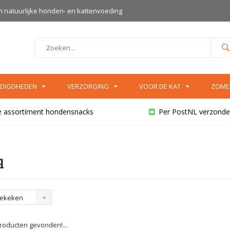
an natuurlijke honden- en kattenvoeding
DIGDHEDEN
VERZORGING
VOOR DE KAT
ZOME
e assortiment hondensnacks
Per PostNL verzonde
q
bekeken
oducten gevonden!...