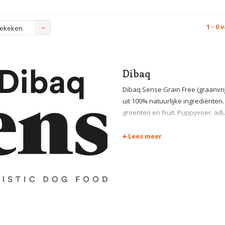
1 - 0 
bekeken
Dibaq
Dibaq Sense Grain Free (graanvri
uit 100% natuurlijke ingrediënte
groenten en fruit. Puppyvoer, adult
Lees meer