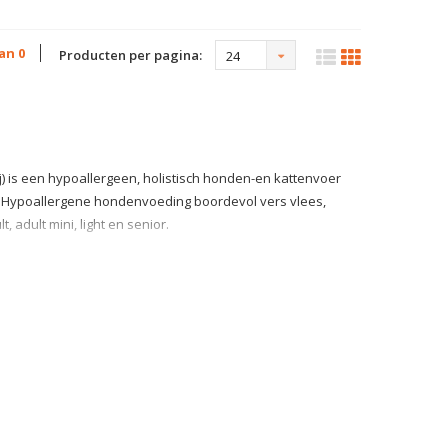
van 0
Producten per pagina:
24
j) is een hypoallergeen, holistisch honden-en kattenvoer
n. Hypoallergene hondenvoeding boordevol vers vlees,
, adult mini, light en senior.