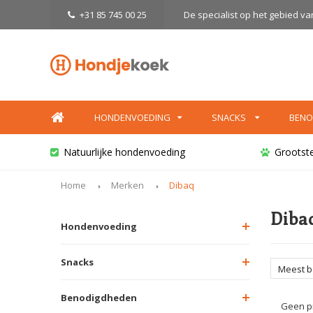
+31 85 745 00 25
De specialist op het gebied v
HONDENVOEDING
SNACKS
BENO
Natuurlijke hondenvoeding
Grootst
Home
Merken
Dibaq
Diba
Hondenvoeding
Snacks
Meest 
Benodigdheden
Geen pr