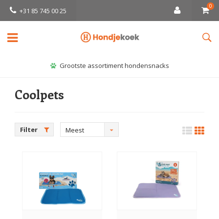
0
+31 85 745 00 25
Grootste assortiment hondensnacks
Coolpets
Filter
Meest
bekeken