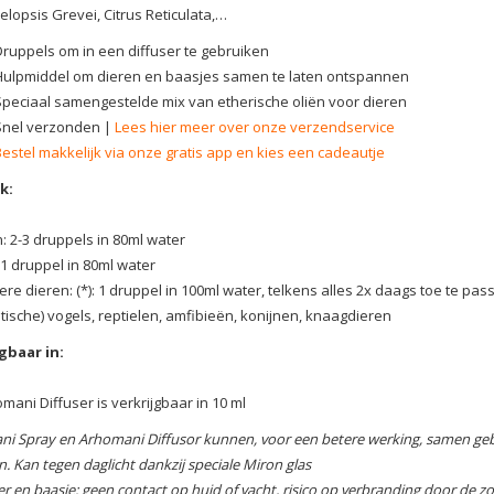
elopsis Grevei, Citrus Reticulata,…
Druppels om in een diffuser te gebruiken
Hulpmiddel om dieren en baasjes samen te laten ontspannen
Speciaal samengestelde mix van etherische oliën voor dieren
Snel verzonden |
Lees hier meer over onze verzendservice
Bestel makkelijk via onze gratis app en kies een cadeautje
k:
 2-3 druppels in 80ml water
 1 druppel in 80ml water
ere dieren: (*): 1 druppel in 100ml water, telkens alles 2x daags toe te p
xotische) vogels, reptielen, amfibieën, konijnen, knaagdieren
gbaar in:
mani Diffuser is verkrijgbaar in 10 ml
i Spray en Arhomani Diffusor kunnen, voor een betere werking, samen gebr
. Kan tegen daglicht dankzij speciale Miron glas
er en baasje: geen contact op huid of vacht, risico op verbranding door de z