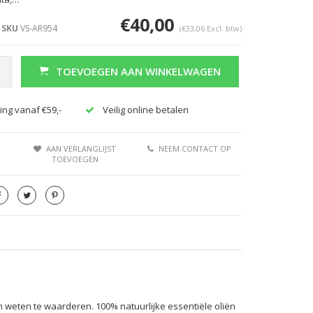
€40,00
SKU
VS-AR954
(€33,06 Excl. btw)
TOEVOEGEN AAN WINKELWAGEN
ing vanaf €59,-
Veilig online betalen
AAN VERLANGLIJST
NEEM CONTACT OP
TOEVOEGEN
 weten te waarderen. 100% natuurlijke essentiële oliën