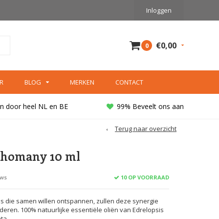
Inloggen
€0,00
0
R
BLOG
MERKEN
CONTACT
n door heel NL en BE
99% Beveelt ons aan
Terug naar overzicht
rhomany 10 ml
10 OP VOORRAAD
ews
s die samen willen ontspannen, zullen deze synergie
eren. 100% natuurlijke essentiële oliën van Edrelopsis
ata,…