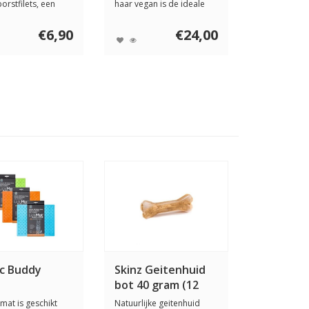
orstfilets, een
haar vegan is de ideale
ke vetarme snack
borstel o...
€6,90
€24,00
ic Buddy
Skinz Geitenhuid
bot 40 gram (12
cm)
kmat is geschikt
Natuurlijke geitenhuid