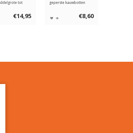
ddelgrote tot
geperste kauwbotten
onden. D...
voor honden. De A...
€14,95
€8,60