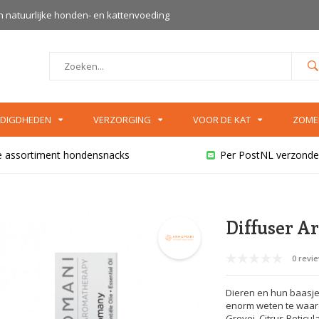
an natuurlijke honden- en kattenvoeding
DIGDHEDEN
VERZORGING
VOOR DE KAT
ZOME
e assortiment hondensnacks
Per PostNL verzonde
Diffuser A
0 revi
Dieren en hun baasje
enorm weten te waard
Grevei, Citrus Reticul