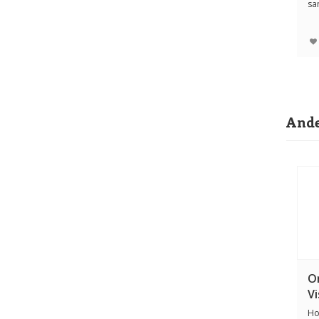
sa
zul
Ande
O
Vi
Ho