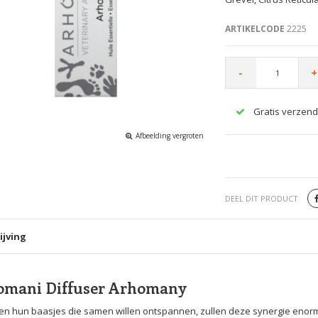
ARTIKELCODE
2225
-
+
Gratis verzend
Afbeelding vergroten
DEEL DIT PRODUCT
ijving
omani Diffuser Arhomany
en hun baasjes die samen willen ontspannen, zullen deze synergie enorm