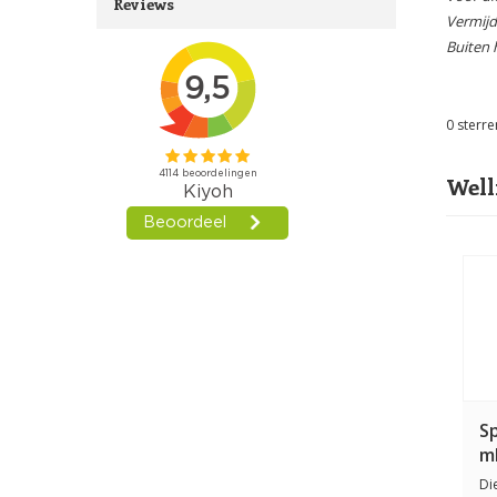
Reviews
Vermijd
Buiten 
0
sterre
Well
S
m
Di