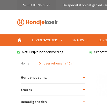
+31 85 745 00 25
De specialist op het gebied v
HONDENVOEDING
SNACKS
BENO
Natuurlijke hondenvoeding
Grootst
Home
Diffuser Arhomany 10 ml
Hondenvoeding
Snacks
Benodigdheden