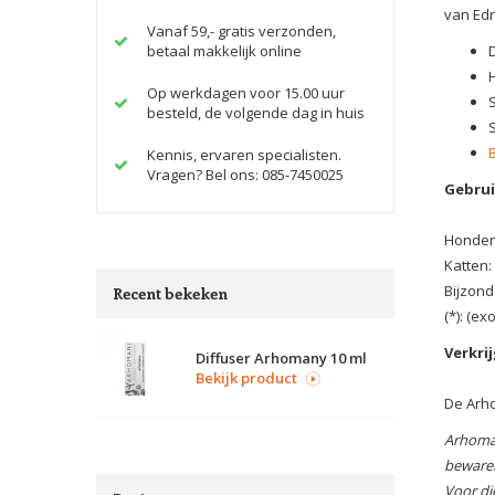
van Edr
Vanaf 59,- gratis verzonden,
betaal makkelijk online
Op werkdagen voor 15.00 uur
besteld, de volgende dag in huis
Kennis, ervaren specialisten.
Vragen? Bel ons: 085-7450025
Gebrui
Honden:
Katten:
Bijzond
Recent bekeken
(*): (e
Verkrij
Diffuser Arhomany 10 ml
Bekijk product
De Arho
Arhoman
bewaren
Voor di