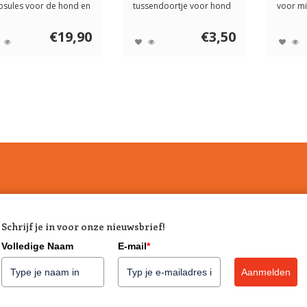
psules voor de hond en
tussendoortje voor hond
voor mi
kat. Arcti...
en kat. Petbit ...
grote h
€19,90
€3,50
Schrijf je in voor onze nieuwsbrief!
Volledige Naam
E-mail
*
Aanmelden