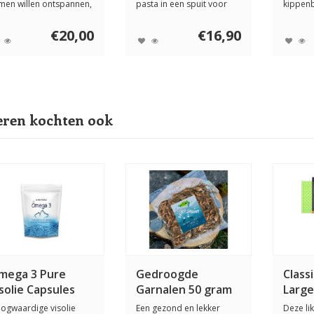
men willen ontspannen,
pasta in een spuit voor
kippenb
len de...
honden en ka...
heerlij
voo...
€20,00
€16,90
ren kochten ook
mega 3 Pure
Gedroogde
Class
solie Capsules
Garnalen 50 gram
Large
ogwaardige visolie
Een gezond en lekker
Deze li