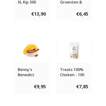
XL Kip 300
Groenten &
gram
Gierst 2 x 400
gram
€13,90
€6,45
Benny's
Treats 100%
Benedict
Chicken - 100
gram
€9,95
€7,85