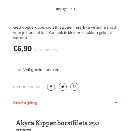
Image
1
/ 1
Gedroogde kippenborstfilets, een heerlijke vetarme snack
voor je hond of kat. Kan ook in kleinere stukken geknipt
worden.
€6,90
(€5,70 Excl. btw)
Veilig online betalen
Gratis
DEEL DIT PRODUCT
Beschrijving
Akyra Kippenborstfilets 250
gram