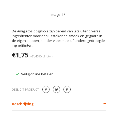
Image
1
/ 1
De Amiguitos dogsticks zijn bereid van uitsluitend verse
ingrediënten voor een uitstekende smaak en gegaard in
de eigen sappen, zonder vleesmeel of andere gedroogde
ingrediënten.
€1,75
(€1,45 Excl. btw)
Veilig online betalen
Gratis
DEEL DIT PRODUCT
Beschrijving