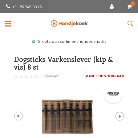
0
+31 85 745 00 25
Grootste assortiment hondensnacks
Dogsticks Varkenslever (kip &
vis) 8 st
0 reviews
NIET OP VOORRAAD