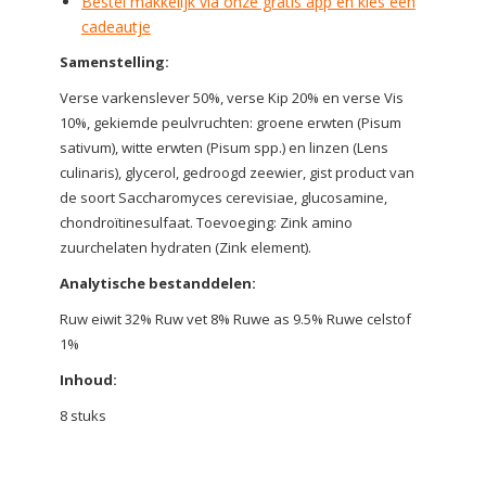
Bestel makkelijk via onze gratis app en kies een
cadeautje
Samenstelling:
Verse varkenslever 50%, verse Kip 20% en verse Vis
10%, gekiemde peulvruchten: groene erwten (Pisum
sativum), witte erwten (Pisum spp.) en linzen (Lens
culinaris), glycerol, gedroogd zeewier, gist product van
de soort Saccharomyces cerevisiae, glucosamine,
chondroïtinesulfaat. Toevoeging: Zink amino
zuurchelaten hydraten (Zink element).
Analytische bestanddelen:
Ruw eiwit 32% Ruw vet 8% Ruwe as 9.5% Ruwe celstof
1%
Inhoud:
8 stuks