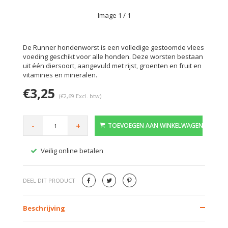
Image
1
/ 1
De Runner hondenworst is een volledige gestoomde vlees
voeding geschikt voor alle honden. Deze worsten bestaan
uit één diersoort, aangevuld met rijst, groenten en fruit en
vitamines en mineralen.
€3,25
(€2,69 Excl. btw)
-
+
TOEVOEGEN AAN WINKELWAGEN
Veilig online betalen
Gratis
DEEL DIT PRODUCT
Beschrijving