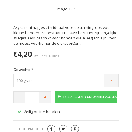
Image
1
/ 1
Akyra mini hapjes zijn ideaal voor de training, ook voor
kleine honden. Ze bestaan uit 100% hert. Het zijn ongelijke
stukjes. Ook geschikt voor honden die allergisch zijn voor
de meest voorkomende diersoort(en).
€4,20
(€3,47 Excl. btw)
Gewicht:
*
100 gram
-
+
TOEVOEGEN AAN WINKELWAGEN
Veilig online betalen
Gratis
DEEL DIT PRODUCT