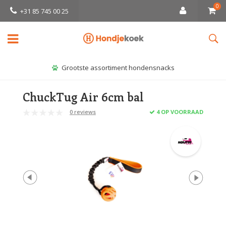
0
+31 85 745 00 25
Grootste assortiment hondensnacks
ChuckTug Air 6cm bal
0 reviews
4 OP VOORRAAD