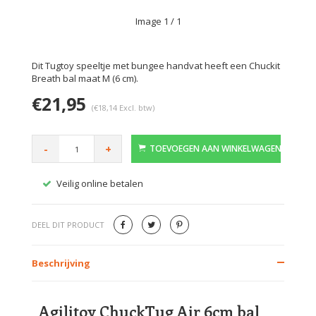
Image
1
/ 1
Dit Tugtoy speeltje met bungee handvat heeft een Chuckit
Breath bal maat M (6 cm).
€21,95
(€18,14 Excl. btw)
-
+
TOEVOEGEN AAN WINKELWAGEN
Veilig online betalen
Gratis
DEEL DIT PRODUCT
Beschrijving
Agilitoy ChuckTug Air 6cm bal