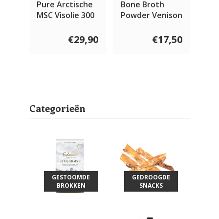
Pure Arctische
Bone Broth
Bon
MSC Visolie 300
Powder Venison
Pow
ml
,00
€29,90
€17,50
Categorieën
GESTOOMDE
GEDROOGDE
BROKKEN
SNACKS