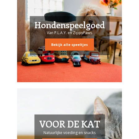
Hondenspeelgoed
Van P.L.A.Y. en ZippyPaws
Bekijk alle speeltjes
VOOR DE KAT
Natuurlijke voeding en snacks