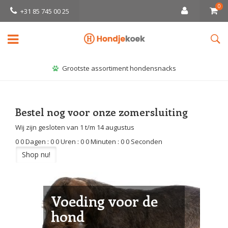
0
+31 85 745 00 25
Grootste assortiment hondensnacks
Bestel nog voor onze zomersluiting
Wij zijn gesloten van 1 t/m 14 augustus
0
0
Dagen
:
0
0
Uren
:
0
0
Minuten
:
0
0
Seconden
Shop nu!
Voeding voor de
hond