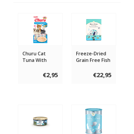
Churu Cat
Freeze-Dried
Tuna With
Grain Free Fish
Scallop
Recipe For
Cats
€2,95
€22,95