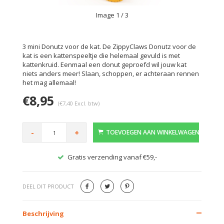
Image
1
/ 3
3 mini Donutz voor de kat. De ZippyClaws Donutz voor de
kat is een kattenspeeltje die helemaal gevuld is met
kattenkruid. Eenmaal een donut geproefd wil jouw kat
niets anders meer! Slaan, schoppen, er achteraan rennen
het mag allemaal!
€8,95
(€7,40 Excl. btw)
-
+
TOEVOEGEN AAN WINKELWAGEN
Gratis verzending vanaf €59,-
Veilig
DEEL DIT PRODUCT
Beschrijving