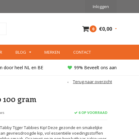
Inloggen
€0,00
0
R
BLOG
MERKEN
CONTACT
n door heel NL en BE
99% Beveelt ons aan
Terug naar overzicht
p 100 gram
6 OP VOORRAAD
ews
 Tabby Tijger Tabbies Kip! Deze gezonde en smakelijke
an gevriesdroogde kip, vol essentiële voedingsstoffen
ijke smaak. Graanvrij en in een hersluitbaar zakje voor