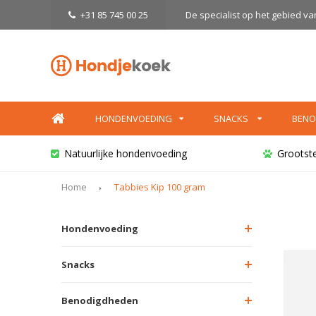
+31 85 745 00 25
De specialist op het gebied v
HONDENVOEDING
SNACKS
BENO
Natuurlijke hondenvoeding
Grootst
Home
Tabbies Kip 100 gram
Hondenvoeding
Snacks
Benodigdheden