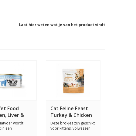
Laat hier weten wat je van het product vindt
Wet Food
Cat Feline Feast
en, Liver &
Turkey & Chicken
ables 75
1.5 KG
Natvoer wordt
Deze brokjes zijn geschikt
 in een
voor kittens, volwassen
ouillon met
katten en...