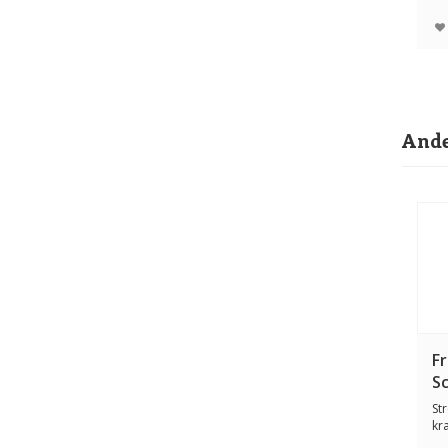
zi..
Ande
F
S
St
kr
Ho