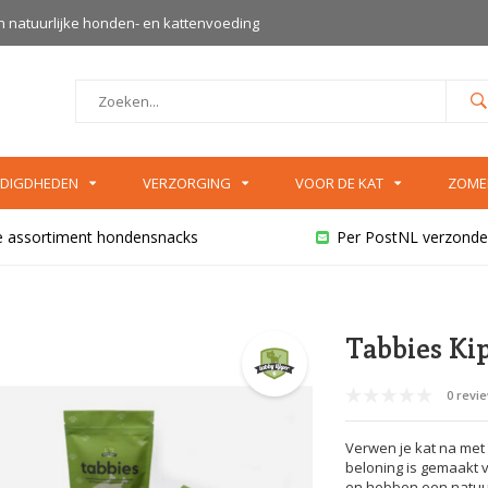
an natuurlijke honden- en kattenvoeding
DIGDHEDEN
VERZORGING
VOOR DE KAT
ZOME
e assortiment hondensnacks
Per PostNL verzonde
Tabbies Ki
0 revi
Verwen je kat na met
beloning is gemaakt v
en hebben een natuurl