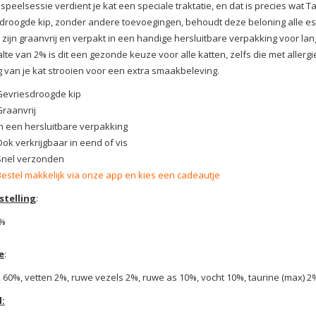
speelsessie verdient je kat een speciale traktatie, en dat is precies wat 
droogde kip, zonder andere toevoegingen, behoudt deze beloning alle es
 zijn graanvrij en verpakt in een handige hersluitbare verpakking voor l
lte van 2% is dit een gezonde keuze voor alle katten, zelfs die met allergi
 van je kat strooien voor een extra smaakbeleving.
Gevriesdroogde kip
Graanvrij
In een hersluitbare verpakking
Ook verkrijgbaar in eend of vis
Snel verzonden
Bestel makkelijk via onze app en kies een cadeautje
telling
:
0%
e
:
n 60%
, vetten 2%
, ruwe vezels 2%
, ruwe as 10%,
vocht 10
%, taurine (max) 2
: