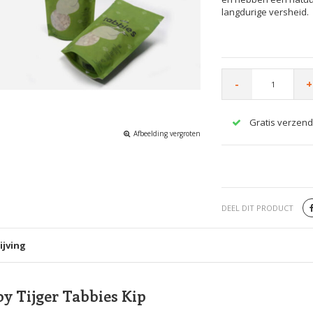
langdurige versheid.
-
+
Gratis verzend
Afbeelding vergroten
DEEL DIT PRODUCT
ijving
y Tijger Tabbies Kip