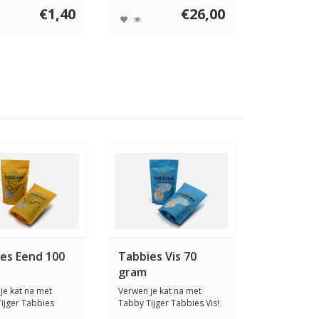
€1,40
€26,00
es Eend 100
Tabbies Vis 70
gram
je kat na met
Verwen je kat na met
ijger Tabbies
Tabby Tijger Tabbies Vis!
eze gezonde...
Deze gezonde ...