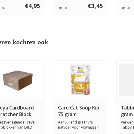
.
toege...
€4,95
€3,45
ren kochten ook
reya Cardboard
Care Cat Soup Kip
Tabbi
cratcher Block
75 gram
gram
ressverlagende Freya
Aanvullend graanvrij
Verwen 
abblokken van D&D
natvoer voor volwassen
Tabby T
me | I LOVE Hap...
katten. Ook gesc...
Eend! D