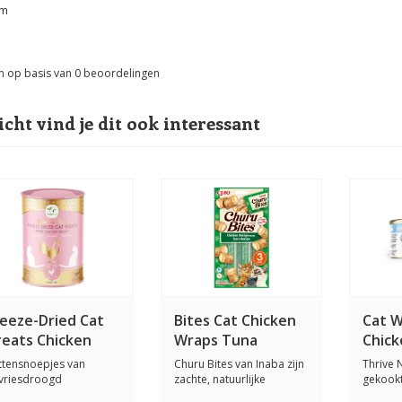
am
n op basis van
0
beoordelingen
icht vind je dit ook interessant
reeze-Dried Cat
Bites Cat Chicken
Cat 
reats Chicken
Wraps Tuna
Chick
reast Treats 50
Veget
ttensnoepjes van
Churu Bites van Inaba zijn
Thrive 
ram
gram
vriesdroogd
zachte, natuurlijke
gekookt
ppenborstvlees. Katten
kippensnoepje...
kippenb