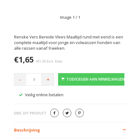
Image
1
/ 1
Renske Vers Bereide Vlees Maaltijd rund met eend is een
complete maaltijd voor jonge en volwassen honden van
alle rassen vanaf 9 weken.
€1,65
(€1,36 Excl. btw)
-
+
TOEVOEGEN AAN WINKELWAGEN
Veilig online betalen
Gratis
DEEL DIT PRODUCT
Beschrijving