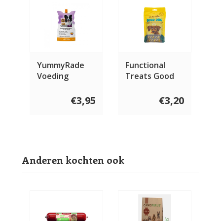
YummyRade
Functional
Voeding
Treats Good
Topper 250 ml
Dog 100 gram
€3,95
€3,20
Anderen kochten ook