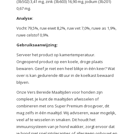
(3b502) 3,41 mg, zink (3b603) 16,90 mg, jodium (3b201)
0,67 mg.
Analyse:
Vocht 79,5%, ruw eiwit 8,2%, ruw vet 7,0%, ruwe as 1,9%,
ruwe celstof 0,9%.
Gebruiksaanwijzing:
Serveer het product op kamertemperatuur.
Ongeopend product op een koele, droge plaats
bewaren. Geef je niet een heel blikje in één keer? Wat
over is kan gedurende 48 uur in de koelkast bewaard
blijven.
Onze Vers Bereide Maaltijden voor honden zijn
compleet. Je kunt de maaltijden afwisselen of
combineren met ons Super Premium droogvoer, dit
mag zelfs in één maaltijd. Wij adviseren, waar mogelijk,
veel af te wisselen in smaken. Dit houdt het
immuunsysteem van je hond wakker, zorgt ervoor dat
je hond niet snel intoleranties of allergieën opbouwt en