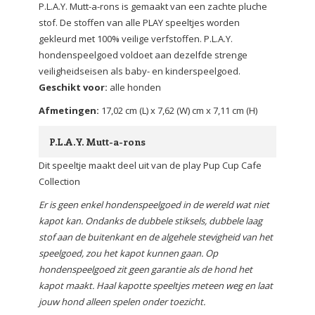
P.L.A.Y. Mutt-a-rons is gemaakt van een zachte pluche
stof. De stoffen van alle PLAY speeltjes worden
gekleurd met 100% veilige verfstoffen. P.L.A.Y.
hondenspeelgoed voldoet aan dezelfde strenge
veiligheidseisen als baby- en kinderspeelgoed.
Geschikt voor:
alle honden
Afmetingen:
17,02 cm (L) x 7,62 (W) cm x 7,11 cm (H)
P.L.A.Y. Mutt-a-rons
Dit speeltje maakt deel uit van de play Pup Cup Cafe
Collection
Er is geen enkel hondenspeelgoed in de wereld wat niet
kapot kan. Ondanks de dubbele stiksels, dubbele laag
stof aan de buitenkant en de algehele stevigheid van het
speelgoed, zou het kapot kunnen gaan. Op
hondenspeelgoed zit geen garantie als de hond het
kapot maakt. Haal kapotte speeltjes meteen weg en laat
jouw hond alleen spelen onder toezicht.