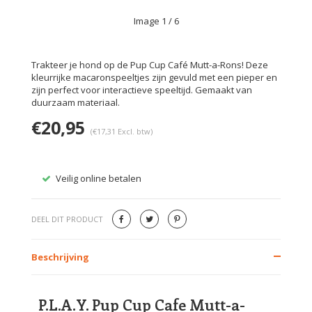
Image
1
/ 6
Trakteer je hond op de Pup Cup Café Mutt-a-Rons! Deze
kleurrijke macaronspeeltjes zijn gevuld met een pieper en
zijn perfect voor interactieve speeltijd. Gemaakt van
duurzaam materiaal.
€20,95
(€17,31 Excl. btw)
Veilig online betalen
Gratis
DEEL DIT PRODUCT
Beschrijving
P.L.A.Y. Pup Cup Cafe Mutt-a-