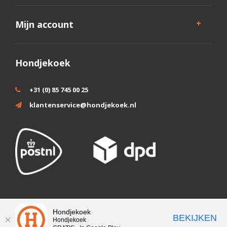
Mijn account
Hondjekoek
+31 (0) 85 745 00 25
klantenservice@hondjekoek.nl
Wij slaan cookies op om onze website te verbeteren. Is dat akkoord?
Hondjekoek
BEKIJKEN
Hondjekoek
Ja
Nee
Meer over cookies »