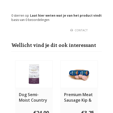
0
sterren op
Laat hier weten wat je van het product vindt
basis van
0
beoordelingen
CONTACT
Wellicht vind je dit ook interessant
Dog Semi-
Premium Meat
Moist Country
Sausage Kip &
Feast
Hert 800 gram
€24,00
€3,25