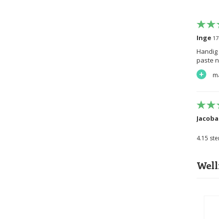
Inge
17
Handig 
paste ni
+
ma
Jacoba
Top tas
4.15
ste
+
G
Well
Ilonka
Hij dra
afgeeft