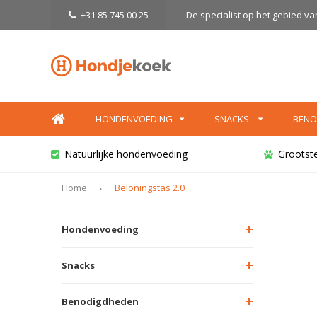
+31 85 745 00 25
De specialist op het gebied v
HONDENVOEDING
SNACKS
BENO
Natuurlijke hondenvoeding
Grootst
Home
Beloningstas 2.0
Hondenvoeding
Snacks
Benodigdheden