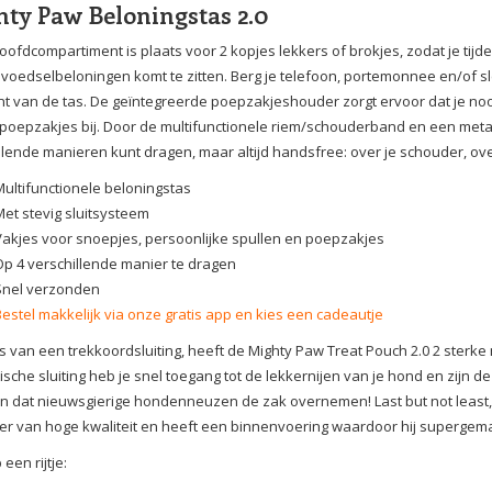
ty Paw Beloningstas 2.0
hoofdcompartiment is plaats voor 2 kopjes lekkers of brokjes, zodat je tijd
voedselbeloningen komt te zitten. Berg je telefoon, portemonnee en/of sl
t van de tas. De geïntegreerde poepzakjeshouder zorgt ervoor dat je nooit
e poepzakjes bij. Door de multifunctionele riem/schouderband en een metal
llende manieren kunt dragen, maar altijd handsfree: over je schouder, ove
Multifunctionele beloningstas
Met stevig sluitsysteem
Vakjes voor snoepjes, persoonlijke spullen en poepzakjes
Op 4 verschillende manier te dragen
Snel verzonden
Bestel makkelijk via onze gratis app en kies een cadeautje
ts van een trekkoordsluiting, heeft de Mighty Paw Treat Pouch 2.0 2 sterk
sche sluiting heb je snel toegang tot de lekkernijen van je hond en zijn 
n dat nieuwsgierige hondenneuzen de zak overnemen! Last but not least, 
er van hoge kwaliteit en heeft een binnenvoering waardoor hij supergema
 een rijtje: