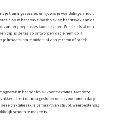
ens je trainingssessies en tijdens je wandelingen nooit
eutels op in het sterke mesh vak en het ritsvak aan de
 zonder poepzakjes komt te zitten. Er zit zelfs al een
en clip, is de tas zo ontworpen dat je hem op 4
r je lichaam, om je middel of aan je roem of broek.
e magneten in het hoofdvak voor traktaties. Met deze
de vakken direct daarna gesloten om te voorkomen dat je
deze traktatiezak is gemaakt van stijlvol, weerbestendig
kkelijk schoon te maken is.