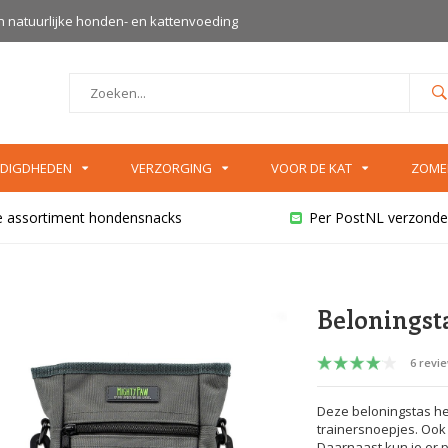
an natuurlijke honden- en kattenvoeding
DIGDHEDEN
VERZORGING
VOOR DE KAT
ZOME
e assortiment hondensnacks
Per PostNL verzonde
Beloningsta
6 revi
Deze beloningstas h
trainersnoepjes. Ook 
Daarnaast kun je er p