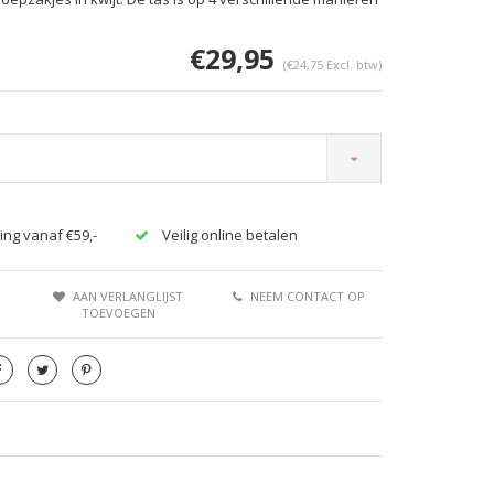
€29,95
(€24,75 Excl. btw)
Afbeelding vergroten
Afbeeldi
ing vanaf €59,-
Veilig online betalen
AAN VERLANGLIJST
NEEM CONTACT OP
TOEVOEGEN