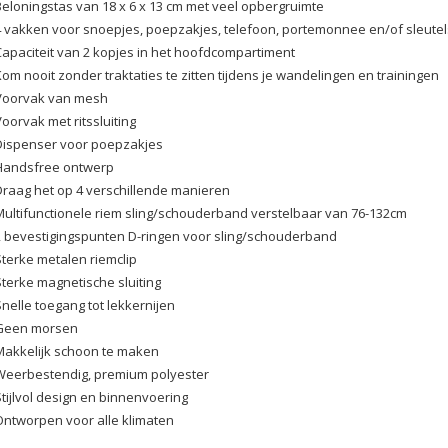
Beloningstas van 18 x 6 x 13 cm met veel opbergruimte
4 vakken voor snoepjes, poepzakjes, telefoon, portemonnee en/of sleutel
Capaciteit van 2 kopjes in het hoofdcompartiment
Kom nooit zonder traktaties te zitten tijdens je wandelingen en trainingen
Voorvak van mesh
oorvak met ritssluiting
Dispenser voor poepzakjes
Handsfree ontwerp
Draag het op 4 verschillende manieren
Multifunctionele riem sling/schouderband verstelbaar van 76-132cm
2 bevestigingspunten D-ringen voor sling/schouderband
Sterke metalen riemclip
Sterke magnetische sluiting
Snelle toegang tot lekkernijen
Geen morsen
Makkelijk schoon te maken
Weerbestendig, premium polyester
Stijlvol design en binnenvoering
Ontworpen voor alle klimaten