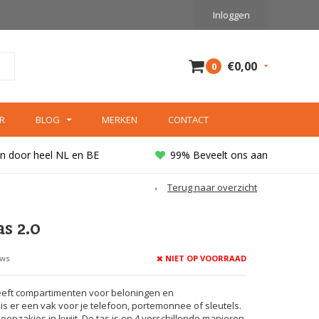
Inloggen
€0,00
0
R
BLOG
MERKEN
CONTACT
n door heel NL en BE
99% Beveelt ons aan
Terug naar overzicht
s 2.0
NIET OP VOORRAAD
ews
eeft compartimenten voor beloningen en
is er een vak voor je telefoon, portemonnee of sleutels.
oepzakjes in kwijt. De tas is op 4 verschillende manieren