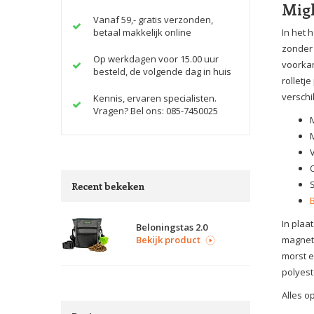
Migh
Vanaf 59,- gratis verzonden,
betaal makkelijk online
In het 
zonder 
Op werkdagen voor 15.00 uur
voorkan
besteld, de volgende dag in huis
rolletj
verschi
Kennis, ervaren specialisten.
Vragen? Bel ons: 085-7450025
Recent bekeken
In plaa
Beloningstas 2.0
Bekijk product
magneti
morst e
polyest
Alles op