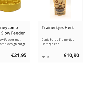
oneycomb
Trainertjes Hert
 Slow Feeder
low Feeder met
Canis Purus Trainertjes
omb design zorgt
Hert zijn een
at je ho...
onweerstaanbare, natuu...
€21,95
€10,90
ijft alleen de magneetsluiting niet openstaan, dat is
t geen ruimte voor bv telefoon. De band voor je heup