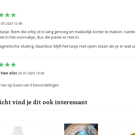
-03-2023 12:48
tasje. Riem die erbij zit is lang genoeg en makkelijk korter te maken. ruim
et in het voorvakje, dus die paste er niet in.
gnetische sluiting, daardoor blijft het tasje niet open staan als je er wat ui
 Van olst
26-01-2023 10:58
je
rren op basis van
6
beoordelingen
oed
icht vind je dit ook interessant
11-12-2022 10:27
agt makkelijk aan de broek en de poepzakjes zijn zo gemakkelijk te pak
 op je broek. Waarschijnlijk van de brokjes.