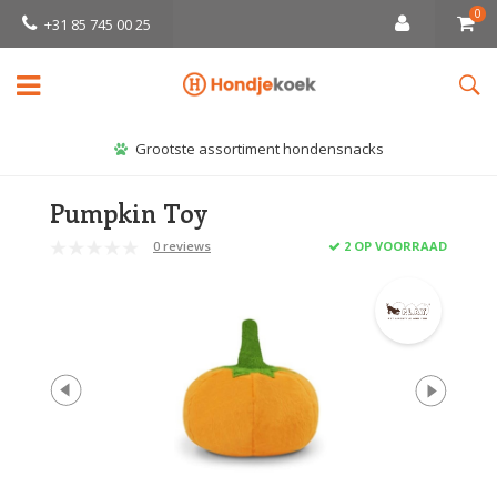
0
+31 85 745 00 25
Grootste assortiment hondensnacks
Pumpkin Toy
0 reviews
2 OP VOORRAAD