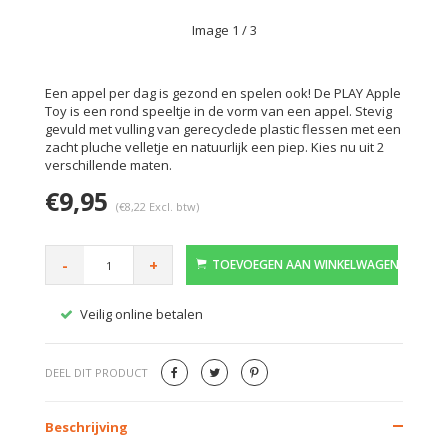
Image
1
/ 3
Een appel per dag is gezond en spelen ook! De PLAY Apple
Toy is een rond speeltje in de vorm van een appel. Stevig
gevuld met vulling van gerecyclede plastic flessen met een
zacht pluche velletje en natuurlijk een piep. Kies nu uit 2
verschillende maten.
€9,95
(€8,22 Excl. btw)
-
+
TOEVOEGEN AAN WINKELWAGEN
Veilig online betalen
Gratis
DEEL DIT PRODUCT
Beschrijving