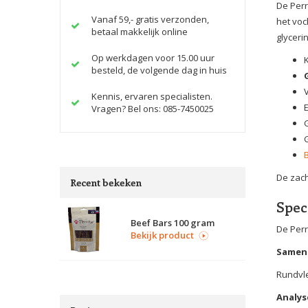
De Perr
Vanaf 59,- gratis verzonden,
het voc
betaal makkelijk online
glyceri
Op werkdagen voor 15.00 uur
besteld, de volgende dag in huis
Kennis, ervaren specialisten.
Vragen? Bel ons: 085-7450025
G
De zach
Recent bekeken
Spec
Beef Bars 100 gram
De Perr
Bekijk product
Samens
Rundvle
Analys