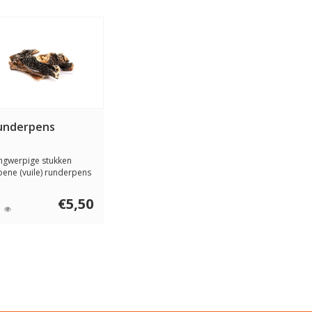
underpens
ngwerpige stukken
oene (vuile) runderpens
n Akyra. Doo...
€5,50