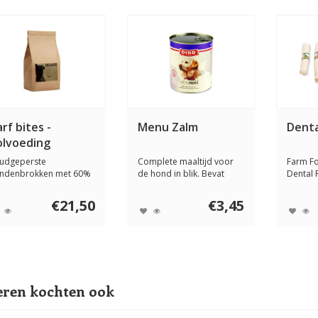
rf bites -
Menu Zalm
Denta
olvoeding
udgeperste
Complete maaltijd voor
Farm F
ndenbrokken met 60%
de hond in blik. Bevat
Dental R
es van kip, rund, lam ...
vlees, orgaanv...
stevig 
€21,50
€3,45
ren kochten ook