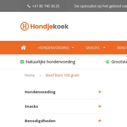
+31 85 745 00 25
De specialist op het gebied v
HONDENVOEDING
SNACKS
BENO
Natuurlijke hondenvoeding
Grootst
Home
Beef Bars 100 gram
Hondenvoeding
Snacks
Benodigdheden