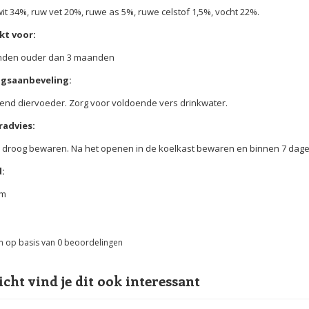
it 34%, ruw vet 20%, ruwe as 5%, ruwe celstof 1,5%, vocht 22%.
kt voor:
onden ouder dan 3 maanden
gsaanbeveling:
end diervoeder. Zorg voor voldoende vers drinkwater.
advies:
n droog bewaren. Na het openen in de koelkast bewaren en binnen 7 da
:
am
n op basis van
0
beoordelingen
icht vind je dit ook interessant