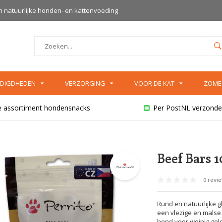
an natuurlijke honden- en kattenvoeding
DIGDHEDEN
VERZORGING
VOOR DE KAT
ZOME
e assortiment hondensnacks
Per PostNL verzonde
Beef Bars 
0 revi
Rund en natuurlijke 
een vlezige en malse
hond voor weinig geld