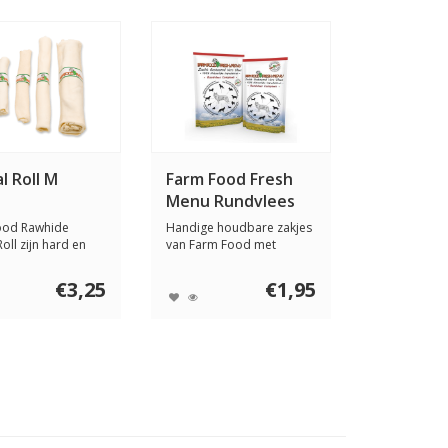
l Roll M
Farm Food Fresh
Menu Rundvlees
ood Rawhide
Handige houdbare zakjes
oll zijn hard en
van Farm Food met
en gemaakt...
gestoomd vlees. Vo...
€3,25
€1,95