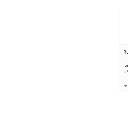
R
La
gr
va