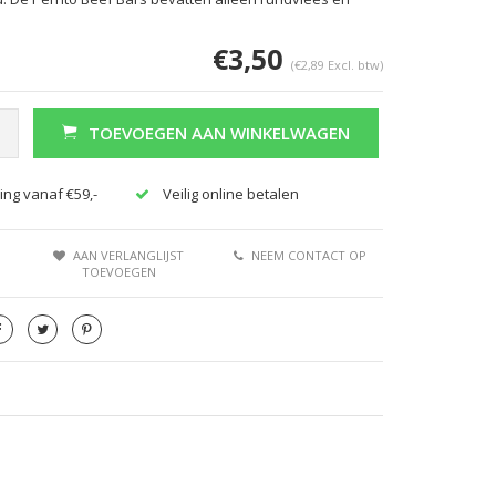
€3,50
(€2,89 Excl. btw)
TOEVOEGEN AAN WINKELWAGEN
ing vanaf €59,-
Veilig online betalen
Afbeelding vergroten
Afbeeldi
AAN VERLANGLIJST
NEEM CONTACT OP
TOEVOEGEN