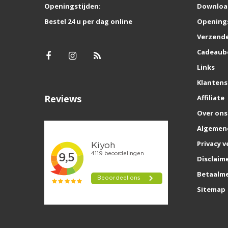
Openingstijden:
Downloa
Bestel 24 u per dag online
Opening
Verzende
Cadeaub
Links
Klantens
Reviews
Affiliate
Over ons
Algemen
Privacy v
Disclaim
Betaalm
Sitemap