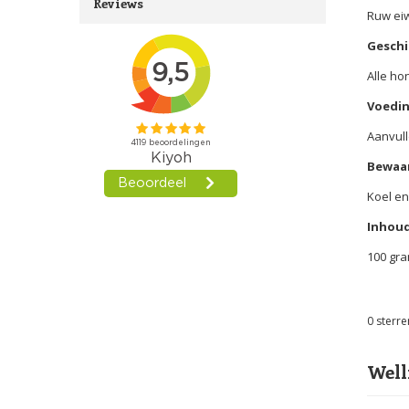
Reviews
Ruw eiw
Geschi
Alle h
Voedin
Aanvull
Bewaar
Koel e
Inhoud
100 gr
0
sterre
Well