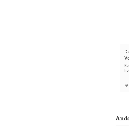
Da
V
Ko
ho
vle
Ande