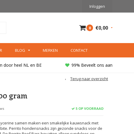
Inloggen
€0,00
0
R
BLOG
MERKEN
CONTACT
n door heel NL en BE
99% Beveelt ons aan
Terug naar overzicht
100 gram
5 OP VOORRAAD
ews
glycerine samen maken een smakelijke kauwsnack met
 bite. Perrito hondensnacks zijn gezonde snacks voor de
. De Perrito Beef Bars bevatten alleen rundvlees en