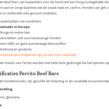
ito Beef Bars zijn kauwsticks voor de hond met een hoog vochtgehalte door
ht vast en zorgt daarmee dat de snack mals en zacht is. Honden zijn gek 
ne in combinatie met gezond rundvlees.
Kauwstaafjes van rundvlees
Gemaakt in Europa
Vlezige en malse bite
Extra lekker; ook voor kieskeurige honden
Geen GMO en geen kunstmatige kleurstoffen
lutenvrij en graanvrij
Bestel via de Hondjekoek App en kies een cadeautje
te snacks van Perrito worden met hete lucht gedroogd. Na het openen zi
ificaties Perrito Beef Bars
ito hondensnacks zijn geschikt als beloning of als smakelijk tussendoortj
telling:
es, glycerine.
e: