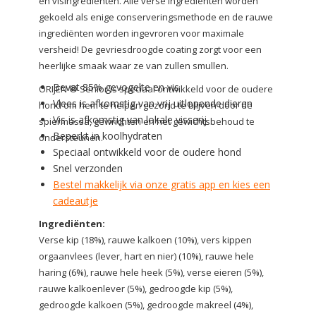
en visingrediënten. Alle verse ingrediënten worden
gekoeld als enige conserveringsmethode en de rauwe
ingrediënten worden ingevroren voor maximale
versheid! De gevriesdroogde coating zorgt voor een
heerlijke smaak waar ze van zullen smullen.
Bevat 85% gevogelte en vis
ORIJEN ® Senior is speciaal ontwikkeld voor de oudere
Vlees is afkomstig van vrij uitlopende dieren
hond om hem te helpen gezond te blijven door de
Vis is afkomstig van lokale visserij
spiermassa, gewrichten en het gewichtsbehoud te
Beperkt in koolhydraten
ondersteunen.
Speciaal ontwikkeld voor de oudere hond
Snel verzonden
Bestel makkelijk via onze gratis app en kies een
cadeautje
Ingrediënten:
Verse kip (18%), rauwe kalkoen (10%), vers kippen
orgaanvlees (lever, hart en nier) (10%), rauwe hele
haring (6%), rauwe hele heek (5%), verse eieren (5%),
rauwe kalkoenlever (5%), gedroogde kip (5%),
gedroogde kalkoen (5%), gedroogde makreel (4%),