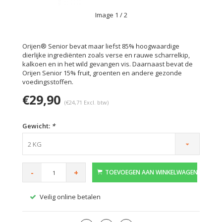
Image
1
/ 2
Orijen® Senior bevat maar liefst 85% hoogwaardige
dierlijke ingrediënten zoals verse en rauwe scharrelkip,
kalkoen en in het wild gevangen vis. Daarnaast bevat de
Orijen Senior 15% fruit, groenten en andere gezonde
voedingsstoffen.
€29,90
(€24,71 Excl. btw)
Gewicht:
*
2 KG
-
+
TOEVOEGEN AAN WINKELWAGEN
Veilig online betalen
Gratis