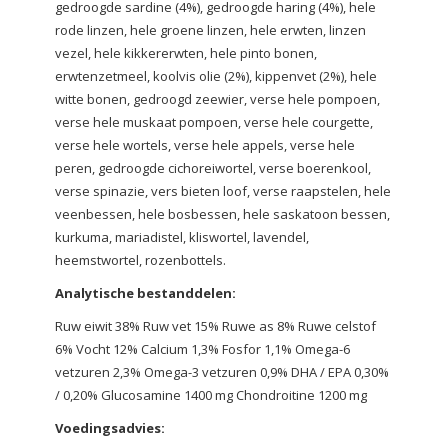
gedroogde sardine (4%), gedroogde haring (4%), hele
rode linzen, hele groene linzen, hele erwten, linzen
vezel, hele kikkererwten, hele pinto bonen,
erwtenzetmeel, koolvis olie (2%), kippenvet (2%), hele
witte bonen, gedroogd zeewier, verse hele pompoen,
verse hele muskaat pompoen, verse hele courgette,
verse hele wortels, verse hele appels, verse hele
peren, gedroogde cichoreiwortel, verse boerenkool,
verse spinazie, vers bieten loof, verse raapstelen, hele
veenbessen, hele bosbessen, hele saskatoon bessen,
kurkuma, mariadistel, kliswortel, lavendel,
heemstwortel, rozenbottels.
Analytische bestanddelen:
Ruw eiwit 38% Ruw vet 15% Ruwe as 8% Ruwe celstof
6% Vocht 12% Calcium 1,3% Fosfor 1,1% Omega-6
vetzuren 2,3% Omega-3 vetzuren 0,9% DHA / EPA 0,30%
/ 0,20% Glucosamine 1400 mg Chondroitine 1200 mg
Voedingsadvies: