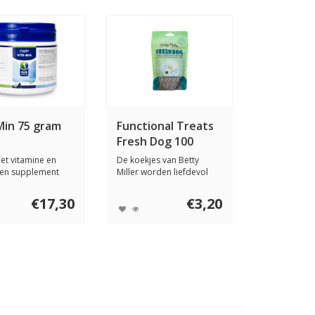
Min 75 gram
Functional Treats
Fresh Dog 100
gram
t vitamine en
De koekjes van Betty
len supplement
Miller worden liefdevol
 hond. Puur...
met de hand gem...
€17,30
€3,20