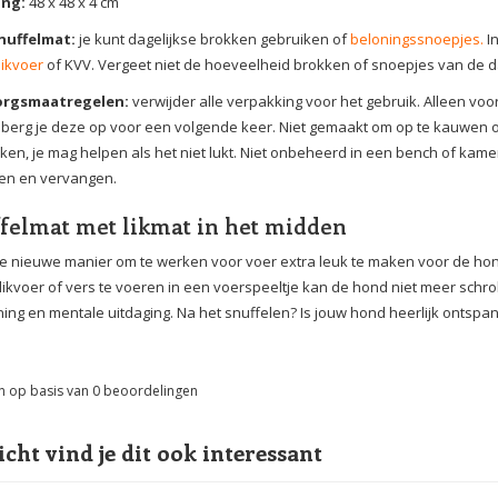
ing:
48 x 48 x 4 cm
snuffelmat:
je kunt dagelijkse brokken gebruiken of
beloningssnoepjes
.
In
likvoer
of KVV. Vergeet niet de hoeveelheid brokken of snoepjes van de da
orgsmaatregelen:
verwijder alle verpakking voor het gebruik. Alleen voor 
berg je deze op voor een volgende keer. Niet gemaakt om op te kauwen of 
ken, je mag helpen als het niet lukt. Niet onbeheerd in een bench of kam
en en vervangen.
felmat met likmat in het midden
e nieuwe manier om te werken voor voer extra leuk te maken voor de hond
likvoer of vers te voeren in een voerspeeltje kan de hond niet meer sch
ing en mentale uitdaging. Na het snuffelen? Is jouw hond heerlijk ontspa
n op basis van
0
beoordelingen
icht vind je dit ook interessant