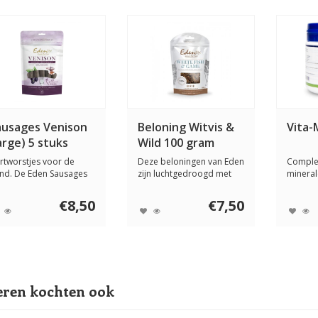
ausages Venison
Beloning Witvis &
Vita-
arge) 5 stuks
Wild 100 gram
rtworstjes voor de
Deze beloningen van Eden
Complee
nd. De Eden Sausages
zijn luchtgedroogd met
minera
ison zijn sap...
zoete aardap...
voor de
€8,50
€7,50
ren kochten ook