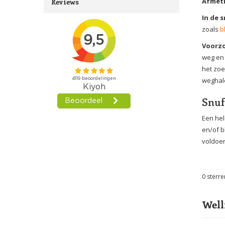
Afmet
Reviews
In de 
zoals
b
Voorz
weg en 
het zoe
weghal
Snuf
Een hel
en/of b
voldoen
0
sterre
Well