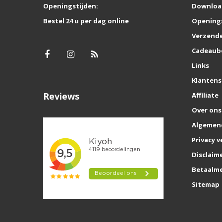
Openingstijden:
Downloa
Bestel 24 u per dag online
Opening
Verzende
Cadeaub
Links
Klantens
Reviews
Affiliate
Over ons
Algemen
Privacy v
Disclaim
Betaalm
Sitemap