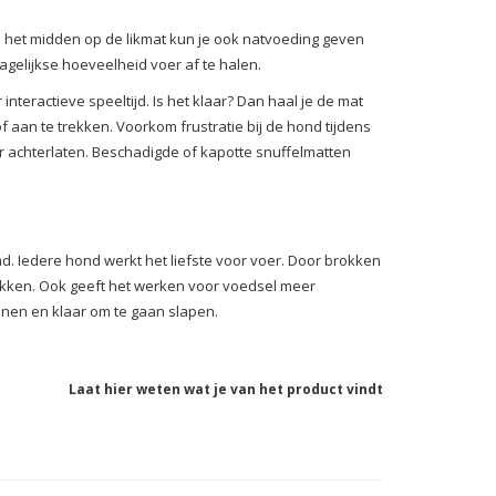
 het midden op de likmat kun je ook natvoeding geven
gelijkse hoeveelheid voer af te halen.
interactieve speeltijd. Is het klaar? Dan haal je de mat
aan te trekken. Voorkom frustratie bij de hond tijdens
er achterlaten. Beschadigde of kapotte snuffelmatten
. Iedere hond werkt het liefste voor voer. Door brokken
rokken. Ook geeft het werken voor voedsel meer
nnen en klaar om te gaan slapen.
Laat hier weten wat je van het product vindt