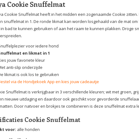
ya Cookie Snuffelmat
ya Cookie Snuffelmat heeft in het midden een zogenaamde Cookie zitten. Di
en snuffelmat in 1. De ronde likmat kan worden losgehaald van de mat om 
in bad te kunnen gebruiken of aan het raam te kunnen plakken. Droge sno
verspreiden.
Snuffelplezier voor iedere hond
Snuffelmat en likmat in 1
Kies jouw favoriete kleur
et anti-slip onderzijde
e likmat is ook los te gebruiken
Bestel via de Hondjekoek App en kies jouw cadeautje
ie Snuffelmat is verkrijgbaar in 3 verschillende kleuren; wit met groen, gr
n nieuwe uitdaging en daardoor ook geschikt voor gevorderde snuffelaa
matten. Door natvoer en brokjes te combineren is deze snuffelmat extra 
ificaties Cookie Snuffelmat
kt voor:
alle honden