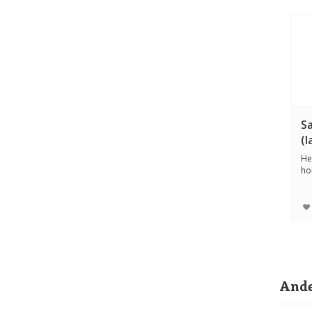
S
(l
He
ho
Ven
Ande