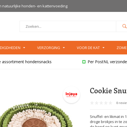
an natuurlijke honden- en kattenvoeding
DIGDHEDEN
VERZORGING
VOOR DE KAT
ZOME
e assortiment hondensnacks
Per PostNL verzonde
Cookie Snu
0 revi
Snuffel- en likmat in
droge brokjes in te z
de hond op kunt geve