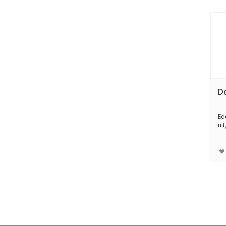
D
Ed
ui
ge