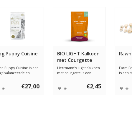
og Puppy Cuisine
BIO LIGHT Kalkoen
Rawh
met Courgette
en Puppy Cuisine is een
Herrmann's Light Kalkoen
Farm F
tgebalanceerde en
met courgette is een
is een s
zonde voedin...
complete biolo...
onderhu
€27,00
€2,45