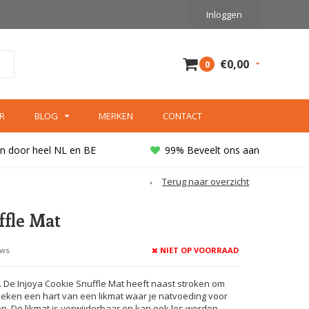
Inloggen
€0,00
0
R
BLOG
MERKEN
CONTACT
n door heel NL en BE
99% Beveelt ons aan
Terug naar overzicht
ffle Mat
NIET OP VOORRAAD
ews
 1. De Injoya Cookie Snuffle Mat heeft naast stroken om
oeken een hart van een likmat waar je natvoeding voor
n. De likmat is verwijderbaar en kan ook los worden