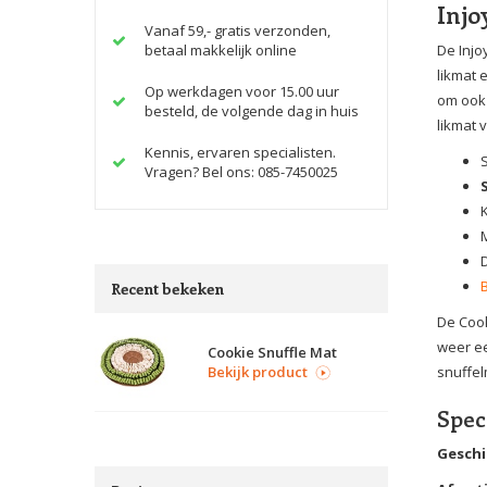
Injo
Vanaf 59,- gratis verzonden,
betaal makkelijk online
De Injo
likmat 
Op werkdagen voor 15.00 uur
om ook 
besteld, de volgende dag in huis
likmat 
Kennis, ervaren specialisten.
Vragen? Bel ons: 085-7450025
M
D
Recent bekeken
De Cook
weer ee
Cookie Snuffle Mat
Bekijk product
snuffel
Spec
Geschi