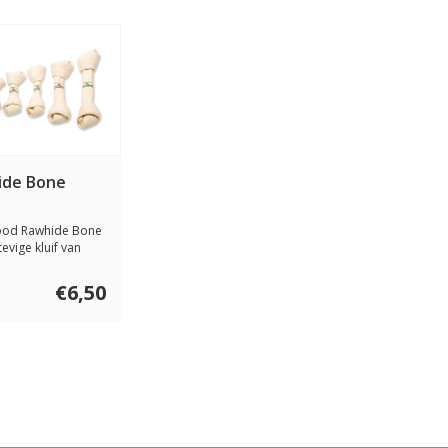
ide Bone
ood Rawhide Bone
tevige kluif van
ids b...
€6,50