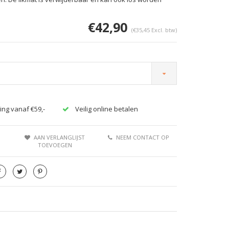
€42,90
(€35,45 Excl. btw)
Afbeelding vergroten
Afbeeldi
ing vanaf €59,-
Veilig online betalen
AAN VERLANGLIJST
NEEM CONTACT OP
TOEVOEGEN