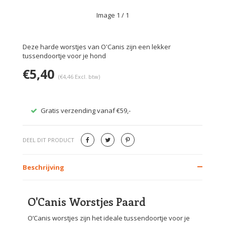
Image
1
/ 1
Deze harde worstjes van O'Canis zijn een lekker
tussendoortje voor je hond
€5,40
(€4,46 Excl. btw)
Gratis verzending vanaf €59,-
Veilig
DEEL DIT PRODUCT
Beschrijving
O'Canis Worstjes Paard
O’Canis worstjes zijn het ideale tussendoortje voor je