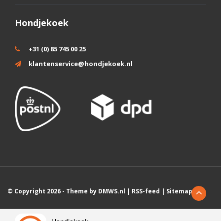
Hondjekoek
+31 (0) 85 745 00 25
klantenservice@hondjekoek.nl
© Copyright 2026 - Theme by
DMWS.nl
|
RSS-feed
|
Sitemap
Wij slaan cookies op om onze website te verbeteren. Is dat akkoord?