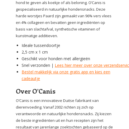
hond te geven als koekje of als beloning. O’Canis is
gespecialiseerd in natuurlijke hondensnacks. Deze
harde worstjes Paard zijn gemaakt van 96% vers vlees
en 4% collageen en bevatten geen ingrediënten op
basis van slachtafval, synthetische vitaminen of
kunstmatige additieven.
Ideale tussendoortje
2,5 cm x 1 cm
Geschikt voor honden met allergieën
Snel verzonden |
Lees hier meer over onze verzendservi
Bestel makkelijk via onze gratis app en kies een
cadeautje
Over O’Canis
O’Canis is een innovatieve Duitse fabrikant van
dierenvoeding. Vanaf 2002 richten zij zich op
verantwoorde en natuurlijke hondensnacks. Zij kiezen
de beste ingrediënten uit en hun recepten zijn het
resultaat van jarenlange zoektochten gebaseerd op de