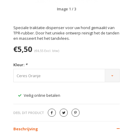
Image
1
/ 3
Speciale traktatie-dispenser voor uw hond gemaakt van
TPR-rubber. Door het unieke ontwerp reinigt het de tanden
en masseert het het tandvlees.
€5,50
(€4,55 Excl. btw)
Kleur:
*
Ceres Oranje
Veilig online betalen
Gratis
DEEL DIT PRODUCT
Beschrijving