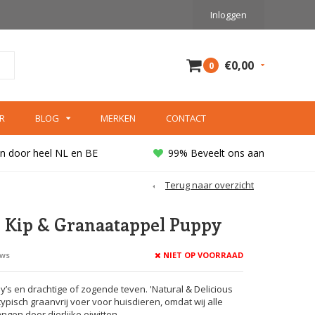
Inloggen
€0,00
0
R
BLOG
MERKEN
CONTACT
n door heel NL en BE
99% Beveelt ons aan
Terug naar overzicht
Kip & Granaatappel Puppy
NIET OP VOORRAAD
ews
s en drachtige of zogende teven. 'Natural & Delicious
ypisch graanvrij voer voor huisdieren, omdat wij alle
gen door dierlijke eiwitten.