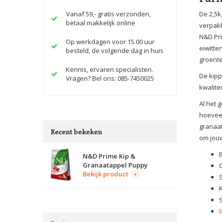
Vanaf 59,- gratis verzonden,
De 2,5k
betaal makkelijk online
verpakk
N&D Pri
Op werkdagen voor 15.00 uur
eiwitte
besteld, de volgende dag in huis
groente
Kennis, ervaren specialisten.
De kipp
Vragen? Bel ons: 085-7450025
kwalite
Al het 
hoeveel
granaat
Recent bekeken
om jouw
N&D Prime Kip &
Granaatappel Puppy
Bekijk product
K