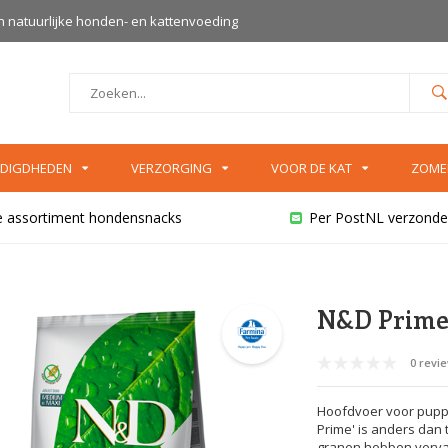
an natuurlijke honden- en kattenvoeding
DIGDHEDEN
VERZORGING
VOOR DE KAT
ZOME
e assortiment hondensnacks
Per PostNL verzonde
N&D Prime 
0 revi
Hoofdvoer voor puppy’
Prime' is anders dan t
granen hebben vervan