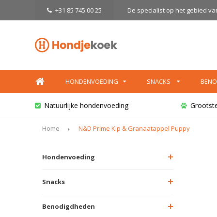
+31 85 745 00 25
De specialist op het gebied v
HONDENVOEDING
SNACKS
BENO
Natuurlijke hondenvoeding
Grootst
Home
N&D Prime Kip & Granaatappel Puppy
Hondenvoeding
Snacks
Benodigdheden