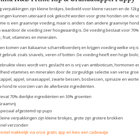
g verpakkingen zijn kleine brokjes, bedoeld voor kleine rassen en de 12
ingen kunnen uiteraard ook gekocht worden voor grote honden om de voe
me is een graanvrije voeding, maar is anders dan andere graanvrije hond
n waardoor de voeding zeer hoogwaardig is. De voeding bestaat voor 70% u
, fruit, vitamines en mineralen.
en komen van Italiaanse scharrelboerderij en krijgen voeding welke vrij i
it gebruik zoals snavels, veren of botten. De voeding heeft een hoge bio
gebruikte vlees wordt vers geslacht en is vrij van antibioticum, hormonen
heid vitamines en mineralen door de zorgvuldige selectie van verse groen
appel, appel, sinaasappel, zwarte bessen, bosbessen, spinazie en wor
 hond te voorzien van de allerbeste ingrediënten.
Bevat 70% dierlijke ingrediënten en 30% groenten
Graanvrij
Speciaal afgestemd op pups
leine verpakkingen zijn kleine brokjes, grote zijn grotere brokken
Snel verzonden
Bestel makkelijk via onze gratis app en kies een cadeautje