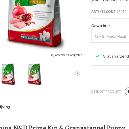
ARTIKELCODE
12430
Gewicht:
*
12 KG (Medi/Maxi)
Afbeelding vergroten
Gratis verzend
DEEL DIT PRODUCT
ijving
ina N&D Prime Kip & Granaatappel Puppy