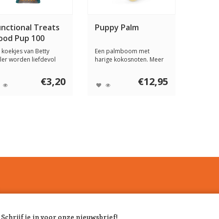
unctional Treats
Puppy Palm
ood Pup 100
ram
 koekjes van Betty
Een palmboom met
ller worden liefdevol
harige kokosnoten. Meer
t de hand gem...
heb je als hond eig...
€3,20
€12,95
Schrijf je in voor onze nieuwsbrief!