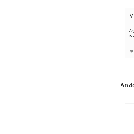
M
Ak
id
ook
Ande