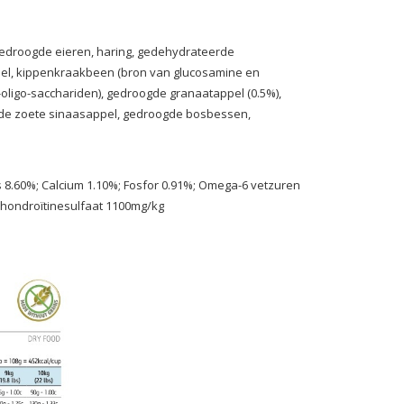
 gedroogde eieren, haring, gedehydrateerde
meel, kippenkraakbeen (bron van glucosamine en
o-oligo-sacchariden), gedroogde granaatappel (0.5%),
ogde zoete sinaasappel, gedroogde bosbessen,
s 8.60%; Calcium 1.10%; Fosfor 0.91%; Omega-6 vetzuren
hondroïtinesulfaat 1100mg/kg