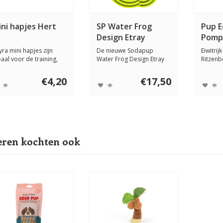
ini hapjes Hert
SP Water Frog
Pup 
Design Etray
Pompo
400 
yra mini hapjes zijn
De nieuwe Sodapup
Eiwitri
eaal voor de training,
Water Frog Design Etray
Ritzenb
 voor kle...
heeft ondiepe, sma...
met Pom
€4,20
€17,50
ren kochten ook