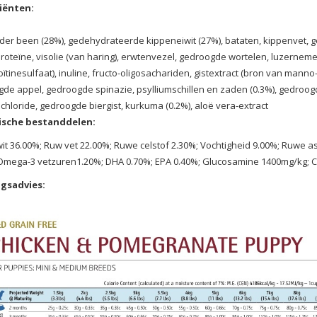
iënten:
der been (28%), gedehydrateerde kippeneiwit (27%), bataten, kippenvet,
roteïne, visolie (van haring), erwtenvezel, gedroogde wortelen, luzerne
ïtinesulfaat), inuline, fructo-oligosachariden, gistextract (bron van mann
de appel, gedroogde spinazie, psylliumschillen en zaden (0.3%), gedro
chloride, gedroogde biergist, kurkuma (0.2%), aloë vera-extract
ische bestanddelen:
it 36.00%; Ruw vet 22.00%; Ruwe celstof 2.30%; Vochtigheid 9.00%; Ruwe a
Omega-3 vetzuren1.20%; DHA 0.70%; EPA 0.40%; Glucosamine 1400mg/kg; C
gsadvies: