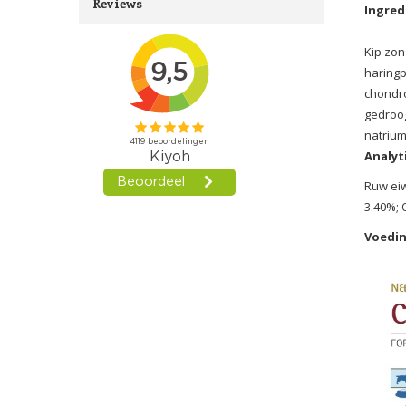
Reviews
Ingred
Kip zon
haringp
chondro
gedroog
natrium
Analyt
Ruw eiw
3.40%; 
Voedin