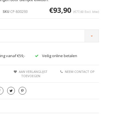
€93,90
SKU
CP-800293
(€77,60 Excl. btw)
Afbeelding vergroten
ing vanaf €59,-
Veilig online betalen
AAN VERLANGLIJST
NEEM CONTACT OP
TOEVOEGEN