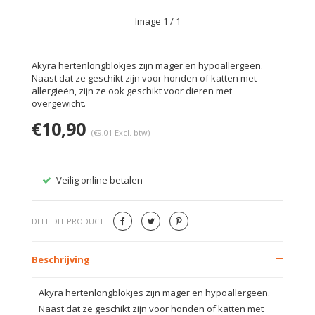
Image
1
/ 1
Akyra hertenlongblokjes zijn mager en hypoallergeen.
Naast dat ze geschikt zijn voor honden of katten met
allergieën, zijn ze ook geschikt voor dieren met
overgewicht.
€10,90
(€9,01 Excl. btw)
Veilig online betalen
Gratis
DEEL DIT PRODUCT
Beschrijving
Akyra hertenlongblokjes zijn mager en hypoallergeen.
Naast dat ze geschikt zijn voor honden of katten met