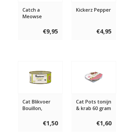
Catch a
Kickerz Pepper
Meowse
€9,95
€4,95
Cat Blikvoer
Cat Pots tonijn
Bouillon,
& krab 60 gram
tonijnfilet &
zeewier
€1,50
€1,60