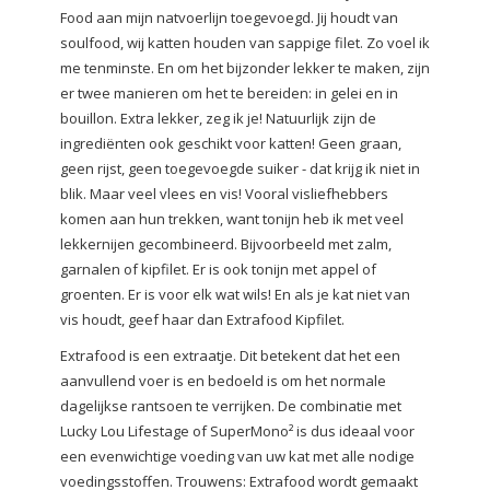
Food aan mijn natvoerlijn toegevoegd. Jij houdt van
soulfood, wij katten houden van sappige filet. Zo voel ik
me tenminste. En om het bijzonder lekker te maken, zijn
er twee manieren om het te bereiden: in gelei en in
bouillon. Extra lekker, zeg ik je! Natuurlijk zijn de
ingrediënten ook geschikt voor katten! Geen graan,
geen rijst, geen toegevoegde suiker - dat krijg ik niet in
blik. Maar veel vlees en vis! Vooral visliefhebbers
komen aan hun trekken, want tonijn heb ik met veel
lekkernijen gecombineerd. Bijvoorbeeld met zalm,
garnalen of kipfilet. Er is ook tonijn met appel of
groenten. Er is voor elk wat wils! En als je kat niet van
vis houdt, geef haar dan Extrafood Kipfilet.
Extrafood is een extraatje. Dit betekent dat het een
aanvullend voer is en bedoeld is om het normale
dagelijkse rantsoen te verrijken. De combinatie met
Lucky Lou Lifestage of SuperMono² is dus ideaal voor
een evenwichtige voeding van uw kat met alle nodige
voedingsstoffen. Trouwens: Extrafood wordt gemaakt