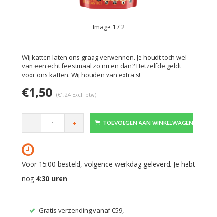
Image
1
/ 2
Wij katten laten ons graag verwennen. Je houdt toch wel
van een echt feestmaal zo nu en dan? Hetzelfde geldt
voor ons katten. Wij houden van extra's!
€1,50
(€1,24 Excl. btw)
-
+
TOEVOEGEN AAN WINKELWAGEN
Voor 15:00 besteld, volgende werkdag geleverd. Je hebt
nog
4:30
uren
Gratis verzending vanaf €59,-
Veilig