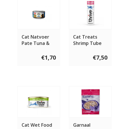
Cat Natvoer
Cat Treats
Pate Tuna &
Shrimp Tube
Chicken 85
15 gram
gram
€1,70
€7,50
Cat Wet Food
Garnaal