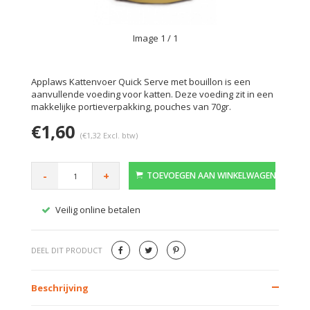
Image
1
/ 1
Applaws Kattenvoer Quick Serve met bouillon is een
aanvullende voeding voor katten. Deze voeding zit in een
makkelijke portieverpakking, pouches van 70gr.
€1,60
(€1,32 Excl. btw)
-
+
TOEVOEGEN AAN WINKELWAGEN
Veilig online betalen
Gratis
DEEL DIT PRODUCT
Beschrijving