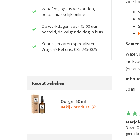
voor ba
Vanaf 59,- gratis verzonden,
betaal makkelijk online
W
Op werkdagen voor 15.00 uur
besteld, de volgende dag in huis
Kennis, ervaren specialisten.
Samens
Vragen? Bel ons: 085-7450025
Water, 
melkzuu
(Amerik
Inhoud
Recent bekeken
50 ml
Oorgel 50 ml
Bekijk product
Marjol
Deze Oo
geen la