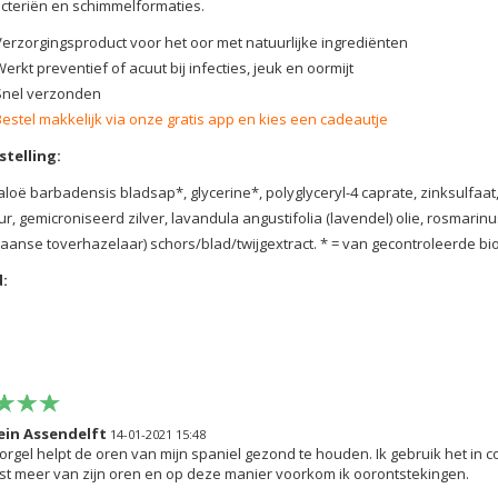
cteriën en schimmelformaties.
Verzorgingsproduct voor het oor met natuurlijke ingrediënten
erkt preventief of acuut bij infecties, jeuk en oormijt
Snel verzonden
Bestel makkelijk via onze gratis app en kies een cadeautje
telling:
aloë barbadensis bladsap*, glycerine*, polyglyceryl-4 caprate, zinksulfaa
r, gemicroniseerd zilver, lavandula angustifolia (lavendel) olie, rosmarinus
aanse toverhazelaar) schors/blad/twijgextract. * = van gecontroleerde bio
:
ein Assendelft
14-01-2021 15:48
rgel helpt de oren van mijn spaniel gezond te houden. Ik gebruik het in c
st meer van zijn oren en op deze manier voorkom ik oorontstekingen.