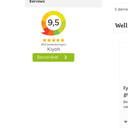
Reviews
5
sterre
Well
Fy
g
Be
va
hou