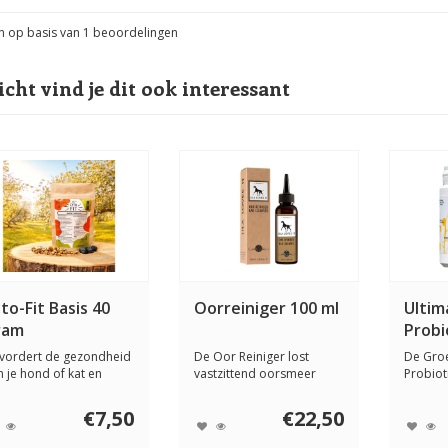
n op basis van
1
beoordelingen
icht vind je dit ook interessant
to-Fit Basis 40
Oorreiniger 100 ml
Ultim
ram
Probi
gram
vordert de gezondheid
De Oor Reiniger lost
De Groe
n je hond of kat en
vastzittend oorsmeer
Probiot
dt deze in ...
zachtjes op, vermi...
toepasb
€7,50
€22,50