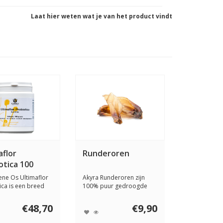
Laat hier weten wat je van het product vindt
aflor
Runderoren
otica 100
ne Os Ultimaflor
Akyra Runderoren zijn
ica is een breed
100% puur gedroogde
aar p...
runderoren. Doorda...
€48,70
€9,90