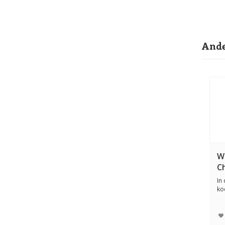
Ande
W
C
b
In
ko
co
t...