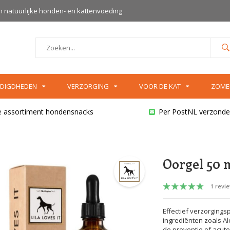
an natuurlijke honden- en kattenvoeding
DIGDHEDEN
VERZORGING
VOOR DE KAT
ZOME
e assortiment hondensnacks
Per PostNL verzonde
Oorgel 50 
1 revi
Effectief verzorgings
ingrediënten zoals Al
de preventie of acute