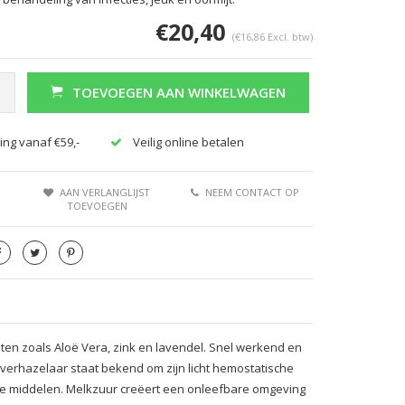
€20,40
(€16,86 Excl. btw)
TOEVOEGEN AAN WINKELWAGEN
ing vanaf €59,-
Veilig online betalen
AAN VERLANGLIJST
NEEM CONTACT OP
TOEVOEGEN
nten zoals Aloë Vera, zink en lavendel. Snel werkend en
Toverhazelaar staat bekend om zijn licht hemostatische
nde middelen. Melkzuur creëert een onleefbare omgeving