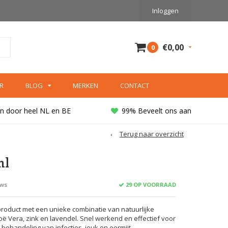
Inloggen
€0,00
0
R
BLOG
MERKEN
CONTACT
n door heel NL en BE
99% Beveelt ons aan
Terug naar overzicht
ml
29 OP VOORRAAD
ews
product met een unieke combinatie van natuurlijke
oë Vera, zink en lavendel. Snel werkend en effectief voor
 behandeling van infecties, jeuk en oormijt.