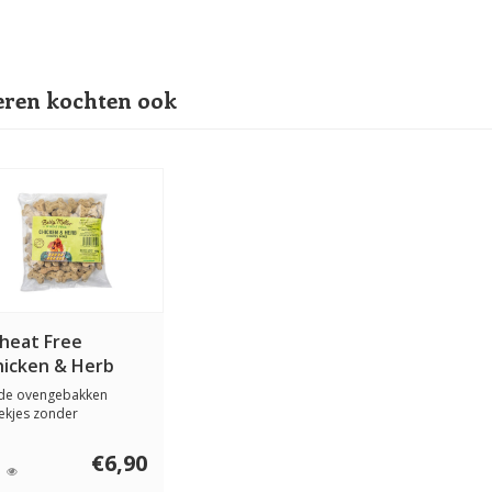
ren kochten ook
heat Free
hicken & Herb
ones 400 gram
 de ovengebakken
ekjes zonder
nserveringsmiddelen of
€6,90