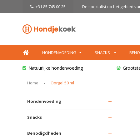
+31 85 745 00 25
De specialist op het gebied v
HONDENVOEDING
SNACKS
BENO
Natuurlijke hondenvoeding
Grootst
Home
Oorgel 50 ml
Hondenvoeding
Snacks
Benodigdheden