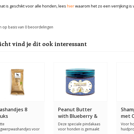
mat is geschikt voor alle honden, lees
hier
waarom het zo een verrijking is
n op basis van
0
beoordelingen
icht vind je dit ook interessant
ashandjes 8
Peanut Butter
Sham
tuks
with Blueberry &
met C
Hemp Seeds
Zilve
tte
Deze speciale pindakaas
Voor ho
Essen
gwerpwashandjes voor
voor honden is gemaakt
huidpr