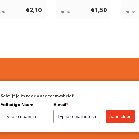
chts éé...
vis, orga...
heerlijke
€2,10
€1,50
Schrijf je in voor onze nieuwsbrief!
Volledige Naam
E-mail
*
Aanmelden