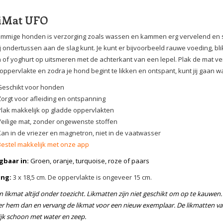
kiMat UFO
mmige honden is verzorging zoals wassen en kammen erg vervelend en str
 jij ondertussen aan de slag kunt. Je kunt er bijvoorbeeld rauwe voeding,
of yoghurt op uitsmeren met de achterkant van een lepel. Plak de mat v
oppervlakte en zodra je hond begint te likken en ontspant, kunt jij gaan
Geschikt voor honden
Zorgt voor afleiding en ontspanning
Plak makkelijk op gladde oppervlakten
Veilige mat, zonder ongewenste stoffen
Kan in de vriezer en magnetron, niet in de vaatwasser
Bestel makkelijk met onze app
gbaar in:
Groen, oranje, turquoise, roze of paars
ing:
3 x 18,5 cm. De oppervlakte is ongeveer 15 cm.
n likmat altijd onder toezicht. Likmatten zijn niet geschikt om op te kauwe
er hem dan en vervang de likmat voor een nieuw exemplaar. De likmatten van
jk schoon met water en zeep.