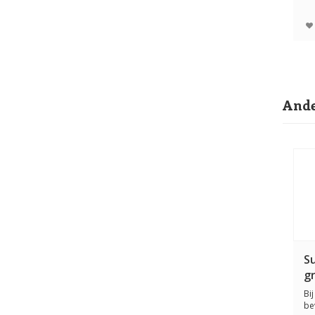
re
zon
Ande
S
g
Bi
be