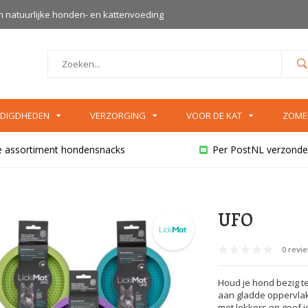
an natuurlijke honden- en kattenvoeding
DIGDHEDEN
VERZORGING
VOOR DE KAT
ZOME
e assortiment hondensnacks
Per PostNL verzonde
UFO
0 revi
Houd je hond bezig te
aan gladde oppervlak
met lekkers en geef je