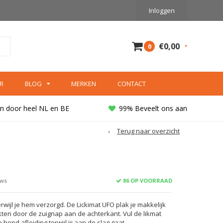
Inloggen
€0,00
0
R
BLOG
MERKEN
CONTACT
n door heel NL en BE
99% Beveelt ons aan
Terug naar overzicht
86 OP VOORRAAD
ews
rwijl je hem verzorgd. De Lickimat UFO plak je makkelijk
ten door de zuignap aan de achterkant. Vul de likmat
 hond afleiding terwijl jij aan de slag gaat.