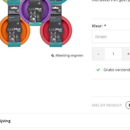
Kleur:
*
Groen
-
+
Afbeelding vergroten
Gratis verzend
DEEL DIT PRODUCT
ijving