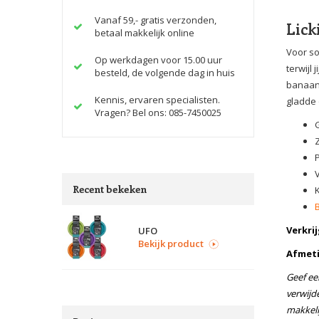
Vanaf 59,- gratis verzonden,
Lic
betaal makkelijk online
Voor so
Op werkdagen voor 15.00 uur
terwijl
besteld, de volgende dag in huis
banaan 
Kennis, ervaren specialisten.
gladde 
Vragen? Bel ons: 085-7450025
Recent bekeken
Verkrij
UFO
Bekijk product
Afmet
Geef ee
verwijd
makkeli