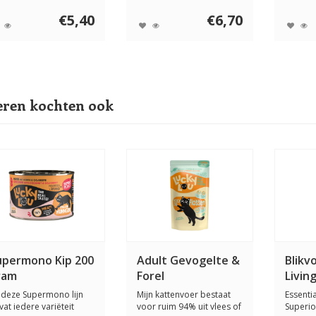
iniging en verzorging
van vers gero...
gevoelig
der ...
€5,40
€6,70
ren kochten ook
upermono Kip 200
Adult Gevogelte &
Blikv
ram
Forel
Livin
j deze Supermono lijn
Mijn kattenvoer bestaat
Essenti
vat iedere variëteit
voor ruim 94% uit vlees of
Superior