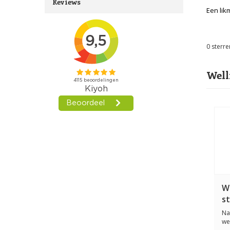
Reviews
Een lik
0
sterre
Well
W
s
Na
we