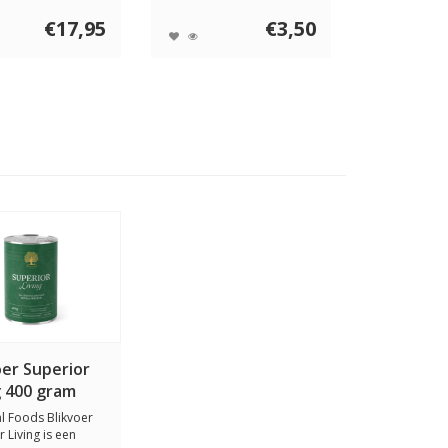
e huid. De...
makreelfilets ku...
€17,95
€3,50
oer Superior
g 400 gram
al Foods Blikvoer
 Living is een