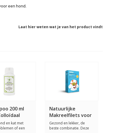
 voor een hond.
Laat hier weten wat je van het product vindt
poo 200 ml
Natuurlijke
olloïdaal
Makreelfilets voor
r en
de hond 120 gram
nd en kat met
Gezond en lekker, de
tiële Oliën
oblemen of een
beste combinatie. Deze