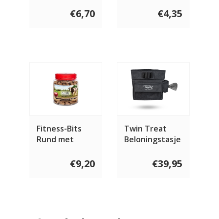
Beef
€6,70
€4,35
Fitness-Bits
Twin Treat
Rund met
Beloningstasje
Appel 400
gram
€9,20
€39,95