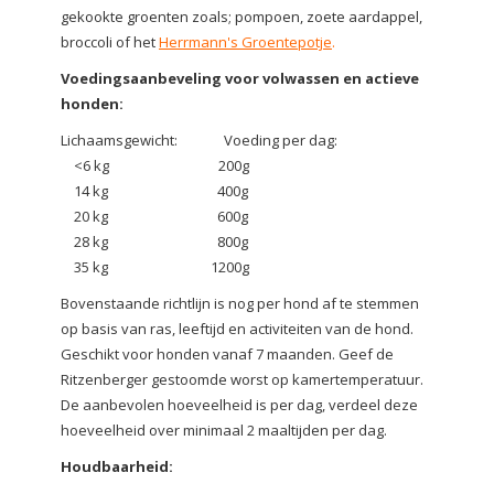
gekookte groenten zoals; pompoen, zoete aardappel,
broccoli of het
Herrmann's Groentepotje
.
Voedingsaanbeveling voor volwassen en actieve
honden:
Lichaamsgewicht: Voeding per dag:
<6 kg 200g
14 kg 400g
20 kg 600g
28 kg 800g
35 kg 1200g
Bovenstaande richtlijn is nog per hond af te stemmen
op basis van ras, leeftijd en activiteiten van de hond.
Geschikt voor honden vanaf 7 maanden. Geef de
Ritzenberger gestoomde worst op kamertemperatuur.
De aanbevolen hoeveelheid is per dag, verdeel deze
hoeveelheid over minimaal 2 maaltijden per dag.
Houdbaarheid: