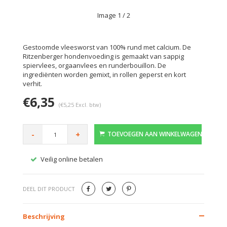
Image
1
/ 2
Gestoomde vleesworst van 100% rund met calcium. De
Ritzenberger hondenvoeding is gemaakt van sappig
spiervlees, orgaanvlees en runderbouillon. De
ingrediënten worden gemixt, in rollen geperst en kort
verhit.
€6,35
(€5,25 Excl. btw)
-
+
TOEVOEGEN AAN WINKELWAGEN
Veilig online betalen
Gratis
DEEL DIT PRODUCT
Beschrijving