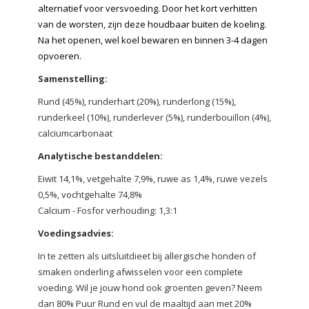
alternatief voor versvoeding. Door het kort verhitten
van de worsten, zijn deze houdbaar buiten de koeling.
Na het openen, wel koel bewaren en binnen 3-4 dagen
opvoeren.
Samenstelling:
Rund (45%), runderhart (20%), runderlong (15%),
runderkeel (10%), runderlever (5%), runderbouillon (4%),
calciumcarbonaat
Analytische bestanddelen:
Eiwit 14,1%, vetgehalte 7,9%, ruwe as 1,4%, ruwe vezels
0,5%, vochtgehalte 74,8%
Calcium - Fosfor verhouding: 1,3:1
Voedingsadvies:
In te zetten als uitsluitdieet bij allergische honden of
smaken onderling afwisselen voor een complete
voeding. Wil je jouw hond ook groenten geven? Neem
dan 80% Puur Rund en vul de maaltijd aan met 20%