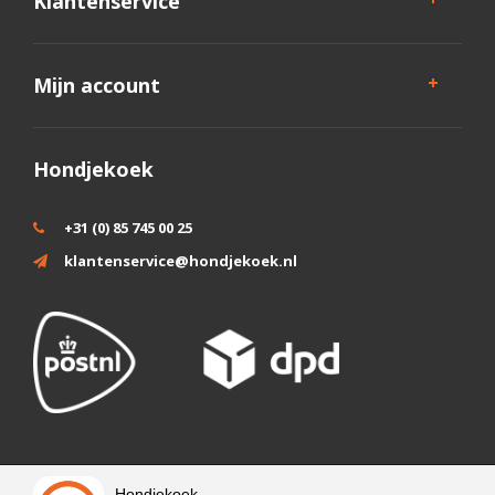
Klantenservice
Mijn account
Hondjekoek
+31 (0) 85 745 00 25
klantenservice@hondjekoek.nl
Wij slaan cookies op om onze website te verbeteren. Is dat akkoord?
Hondjekoek