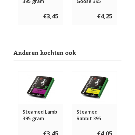
395 gram
Goose 395
gram
€3,45
€4,25
Anderen kochten ook
Steamed Lamb
Steamed
395 gram
Rabbit 395
gram
€3,45
€4,05