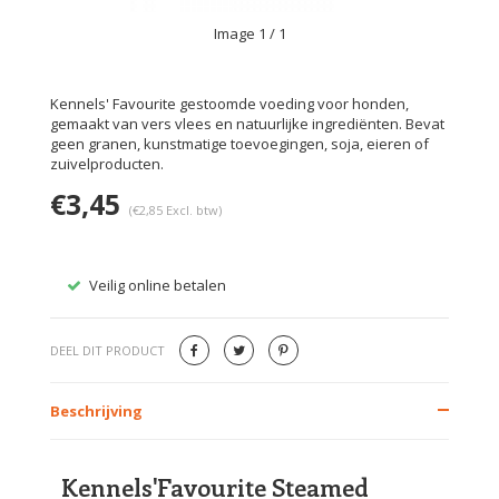
Image
1
/ 1
Kennels' Favourite gestoomde voeding voor honden,
gemaakt van vers vlees en natuurlijke ingrediënten. Bevat
geen granen, kunstmatige toevoegingen, soja, eieren of
zuivelproducten.
€3,45
(€2,85 Excl. btw)
Veilig online betalen
Gratis
DEEL DIT PRODUCT
Beschrijving
Kennels'Favourite Steamed