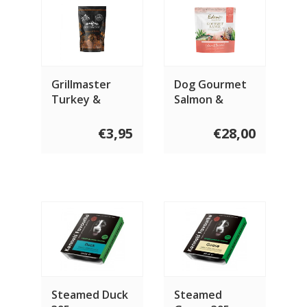
Grillmaster
Dog Gourmet
Turkey &
Salmon &
Salmon 100
Pheasant
gram
€3,95
€28,00
Steamed Duck
Steamed