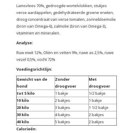
Lamsvlees 70%, gedroogde wortelvlokken, stukjes
verse aardappelen, gedehydrateerde groene erwten,
droog concentraat van verse tomaten, zonnebloemolie
(bron van Omega-6), zalmolie (bron van Omega-3),
vitaminen en mineralen.
Analyse:
Ruw eiwit 12%, Oliën en vetten 9%, ruwe as 2,5%, ruwe
vezel 0,5%, vocht 72%
Voedingsrichtlijn:
Gewicht van de
Zonder
Met
hond
droogvoer
droogvoer
tot 5 kilo
1 bakje
1/2 bakje
10 kilo
2 bakjes
1 bakje
20 kilo
3 bakjes
1 1/2 bakje
30 kilo
4 bakjes
2 bakjes
40 kilo
5 bakjes
2 bakjes
Calorieën: