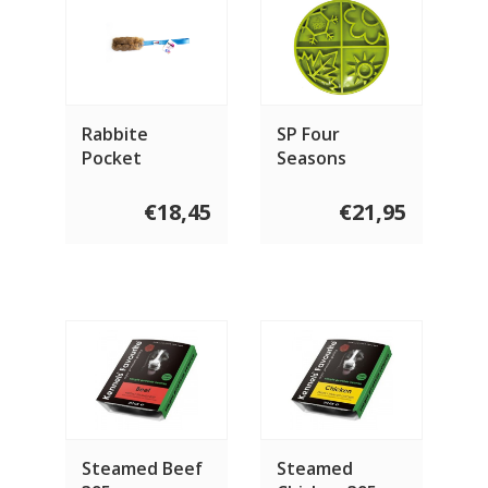
Rabbite
SP Four
Pocket
Seasons
Shallow EBowl
Slow Feeder
€18,45
€21,95
Steamed Beef
Steamed