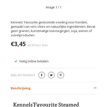
Image
1
/ 1
Kennels' Favourite gestoomde voeding voor honden,
gemaakt van vers vlees en natuurlijke ingrediënten. Bevat
geen granen, kunstmatige toevoegingen, soja, eieren of
zuivelproducten.
€3,45
(€2,85 Excl. btw)
Veilig online betalen
Gratis
DEEL DIT PRODUCT
Beschrijving
Kennels'Favourite Steamed