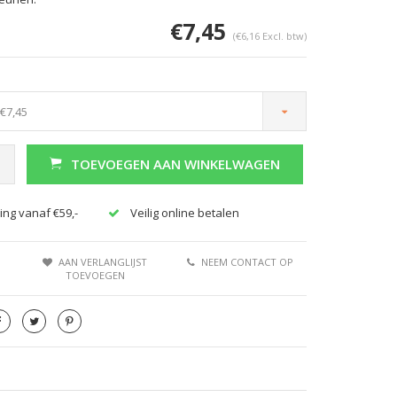
€7,45
(€6,16 Excl. btw)
 €7,45
TOEVOEGEN AAN WINKELWAGEN
Afbeelding vergroten
Afbeeldi
ing vanaf €59,-
Veilig online betalen
AAN VERLANGLIJST
NEEM CONTACT OP
TOEVOEGEN