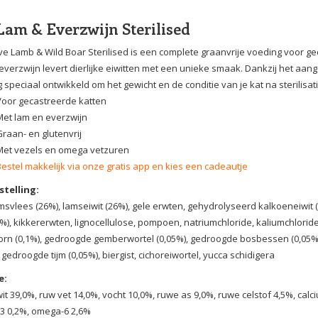
Lam & Everzwijn Sterilised
ve Lamb & Wild Boar Sterilised is een complete graanvrije voeding voor g
everzwijn levert dierlijke eiwitten met een unieke smaak. Dankzij het aa
 speciaal ontwikkeld om het gewicht en de conditie van je kat na sterilisa
Voor gecastreerde katten
Met lam en everzwijn
Graan- en glutenvrij
Met vezels en omega vetzuren
Bestel makkelijk via onze gratis app en kies een cadeautje
telling:
msvlees (26%), lamseiwit (26%), gele erwten, gehydrolyseerd kalkoeneiwit (
4%), kikkererwten, lignocellulose, pompoen, natriumchloride, kaliumchloride
rn (0,1%), gedroogde gemberwortel (0,05%), gedroogde bosbessen (0,05%
, gedroogde tijm (0,05%), biergist, cichoreiwortel, yucca schidigera
e:
it 39,0%, ruw vet 14,0%, vocht 10,0%, ruwe as 9,0%, ruwe celstof 4,5%, cal
3 0,2%, omega-6 2,6%