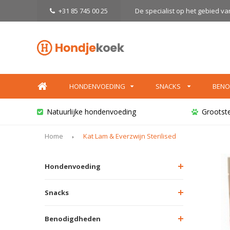
+31 85 745 00 25
De specialist op het gebied v
HONDENVOEDING
SNACKS
BENO
Natuurlijke hondenvoeding
Grootst
Home
Kat Lam & Everzwijn Sterilised
Hondenvoeding
Snacks
Benodigdheden