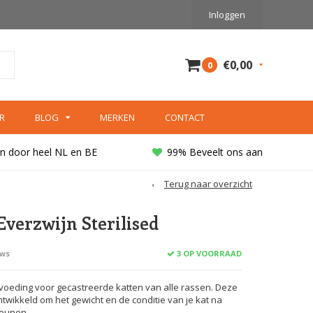
Inloggen
€0,00
0
R
BLOG
MERKEN
CONTACT
n door heel NL en BE
99% Beveelt ons aan
Terug naar overzicht
verzwijn Sterilised
3 OP VOORRAAD
ews
 voeding voor gecastreerde katten van alle rassen. Deze
ntwikkeld om het gewicht en de conditie van je kat na
teunen.