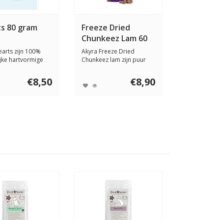
s 80 gram
Freeze Dried
Chunkeez Lam 60
gram
Hearts zijn 100%
Akyra Freeze Dried
ijke hartvormige
Chunkeez lam zijn puur
inge...
natuur, van 100% l...
€8,50
€8,90