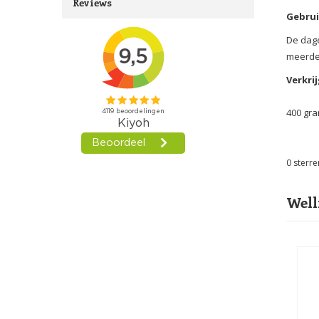
Reviews
Gebrui
De dage
meerder
Verkrij
400 gra
0
sterre
Well