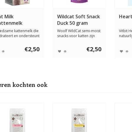
t Milk
Wildcat Soft Snack
Heart
attenmelk
Duck 50 gram
ydration 200 ml
edzame kattenmelk die
Woolf WildCat semi-moist
Vitbit 
drateert en ondersteunt
snacks voor katten zijn
natuurl
 taurin...
langzaam ge...
visbelon
€2,50
€2,50
ren kochten ook