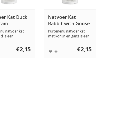
er Kat Duck
Natvoer Kat
gram
Rabbit with Goose
100 gram
nu natvoer kat
Puromenu natvoer kat
d is een
met konijn en gans is een
teïne maaltijd ...
natuurlijke m...
€2,15
€2,15