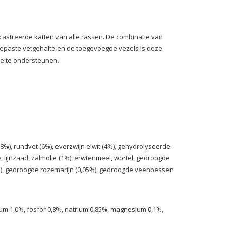
ecastreerde katten van alle rassen. De combinatie van
ngepaste vetgehalte en de toegevoegde vezels is deze
tie te ondersteunen.
8%), rundvet (6%), everzwijn eiwit (4%), gehydrolyseerde
, lijnzaad, zalmolie (1%), erwtenmeel, wortel, gedroogde
), gedroogde rozemarijn (0,05%), gedroogde veenbessen
cium 1,0%, fosfor 0,8%, natrium 0,85%, magnesium 0,1%,