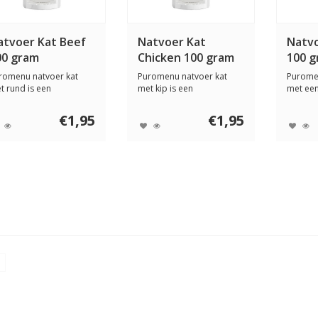
atvoer Kat Beef
Natvoer Kat
Natvo
00 gram
Chicken 100 gram
100 
romenu natvoer kat
Puromenu natvoer kat
Purome
t rund is een
met kip is een
met een
noproteïne maaltijd ...
monoproteïne maaltijd
monopro
m...
€1,95
€1,95