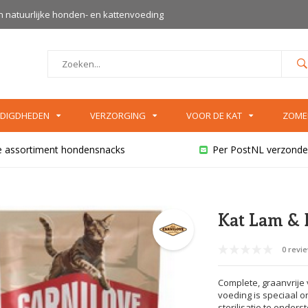
an natuurlijke honden- en kattenvoeding
DIGDHEDEN
VERZORGING
VOOR DE KAT
ZOME
e assortiment hondensnacks
Per PostNL verzonde
Kat Lam & E
0 revi
Complete, graanvrije
voeding is speciaal o
sterilisatie te onders