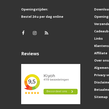
Openingstijden:
Downloa
Bestel 24 u per dag online
Opening
Verzende
Cadeaub
Links
Klantens
Reviews
Affiliate
Over ons
Algemen
Privacy v
Disclaim
Betaalm
Sitemap