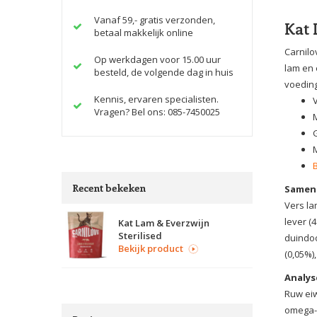
Vanaf 59,- gratis verzonden,
Kat 
betaal makkelijk online
Carnilo
Op werkdagen voor 15.00 uur
lam en 
besteld, de volgende dag in huis
voeding
Kennis, ervaren specialisten.
Vragen? Bel ons: 085-7450025
Recent bekeken
Samens
Vers la
lever (
Kat Lam & Everzwijn
Sterilised
duindoo
Bekijk product
(0,05%)
Analys
Ruw eiw
omega-