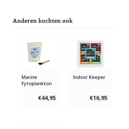
Anderen kochten ook
Marine
Indoor Keeper
Fytoplankton
poeder voor
hond en kat -
€44,95
€16,95
150 gram