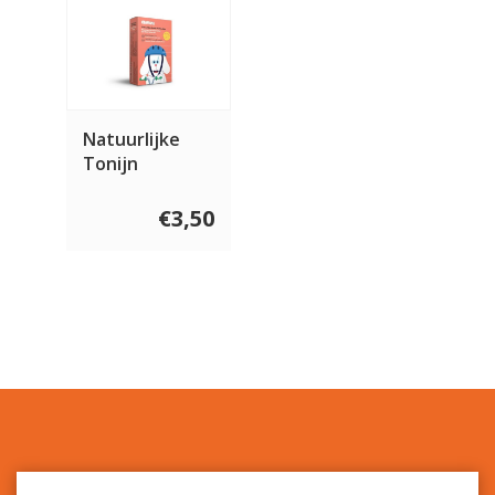
Natuurlijke
Tonijn
Buikstukjes
voor de hond
€3,50
120 gram