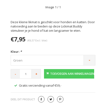
Image
1
/ 1
Deze kleine likmat is geschikt voor honden en katten. Door
natvoeding aan te bieden op deze Lickimat Buddy
stimuleer je je hond of kat om langzamer te eten.
€7,95
(€6,57 Excl. btw)
Kleur:
*
Groen
-
+
TOEVOEGEN AAN WINKELWAGEN
Gratis verzending vanaf €59,-
Veilig
DEEL DIT PRODUCT