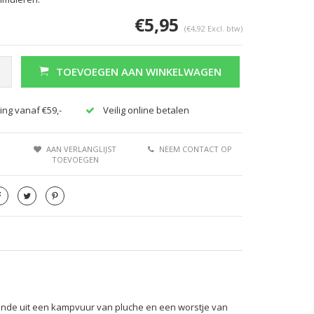
€5,95
(€4,92 Excl. btw)
TOEVOEGEN AAN WINKELWAGEN
ing vanaf €59,-
Veilig online betalen
Afbeelding vergroten
AAN VERLANGLIJST
NEEM CONTACT OP
TOEVOEGEN
nde uit een kampvuur van pluche en een worstje van