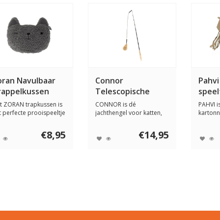
oran Navulbaar
Connor
Pahvi
rappelkussen
Telescopische
speel
Vlieghengel
t ZORAN trapkussen is
CONNOR is dé
PAHVI is
t perfecte prooispeeltje
jachthengel voor katten,
kartonn
r je k...
met een vliegende pro...
met een 
€8,95
€14,95