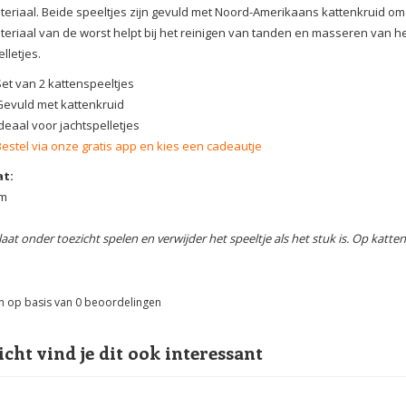
teriaal. Beide speeltjes zijn gevuld met Noord-Amerikaans kattenkruid om 
teriaal van de worst helpt bij het reinigen van tanden en masseren van h
lletjes.
Set van 2 kattenspeeltjes
Gevuld met kattenkruid
deaal voor jachtspelletjes
Bestel via onze gratis app en kies een cadeautje
t:
cm
laat onder toezicht spelen en verwijder het speeltje als het stuk is. Op katten
n op basis van
0
beoordelingen
icht vind je dit ook interessant