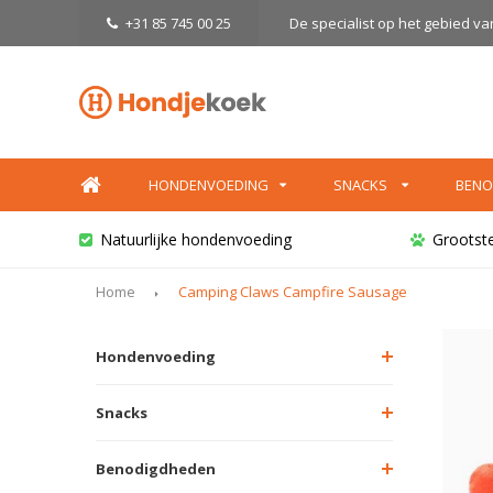
+31 85 745 00 25
De specialist op het gebied v
HONDENVOEDING
SNACKS
BENO
Natuurlijke hondenvoeding
Grootst
Home
Camping Claws Campfire Sausage
Hondenvoeding
Snacks
Benodigdheden