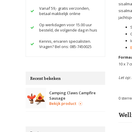
sisalma
Vanaf 59,- gratis verzonden,
sisalma
betaal makkelijk online
jachtspe
Op werkdagen voor 15.00 uur
besteld, de volgende dag in huis
I
Kennis, ervaren specialisten.
Vragen? Bel ons: 085-7450025
Formaa
10 x 7 
Let op: 
Recent bekeken
Camping Claws Campfire
Sausage
0
sterre
Bekijk product
Well