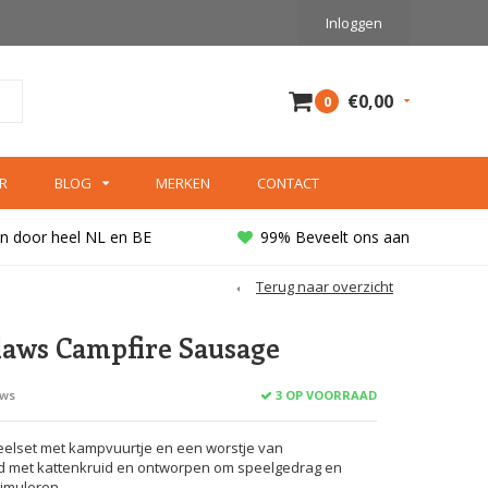
Inloggen
€0,00
0
R
BLOG
MERKEN
CONTACT
n door heel NL en BE
99% Beveelt ons aan
Terug naar overzicht
aws Campfire Sausage
3 OP VOORRAAD
ews
elset met kampvuurtje en een worstje van
ld met kattenkruid en ontworpen om speelgedrag en
timuleren.