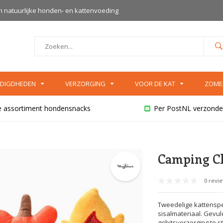
an natuurlijke honden- en kattenvoeding
DIGDHEDEN
VERZORGING
VOOR DE KAT
ZOME
e assortiment hondensnacks
Per PostNL verzonde
Camping Cl
0 revi
Tweedelige kattenspe
sisalmateriaal. Gevu
gebitsverzorging te s