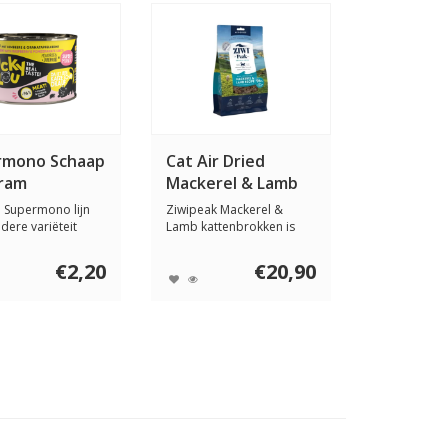
rmono Schaap
Cat Air Dried
gram
Mackerel & Lamb
400 gram
e Supermono lijn
Ziwipeak Mackerel &
dere variëteit
Lamb kattenbrokken is
éé...
een compleet katte...
€2,20
€20,90