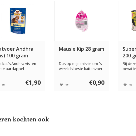
atvoer Andhra
Mausle Kip 28 gram
Supe
is) 100 gram
200 
ldcat's Andhra vis- en
Dus op mijn missie om 's
Bij dez
ete aardappel
werelds beste kattenvoer
bevat ie
ttenvoer bevat ve...
te maken, ...
slechts 
€1,90
€0,90
ren kochten ook