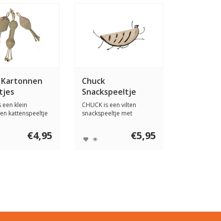
 Kartonnen
Chuck
tjes
Snackspeeltje
 een klein
CHUCK is een vilten
en kattenspeeltje
snackspeeltje met
jute tou...
pootjes. Vul hem met d...
€4,95
€5,95