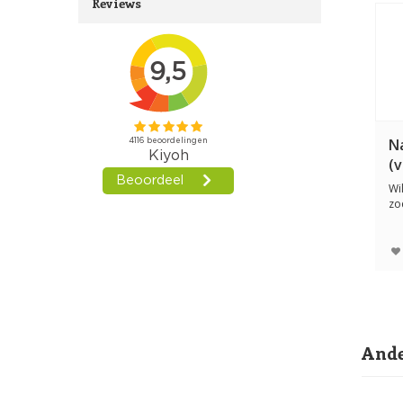
Reviews
N
(v
Wi
zo
ka
Ande