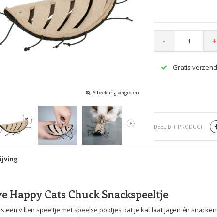
-
+
Gratis verzend
Afbeelding vergroten
DEEL DIT PRODUCT
ijving
ve Happy Cats Chuck Snackspeeltje
s een vilten speeltje met speelse pootjes dat je kat laat jagen én snacke