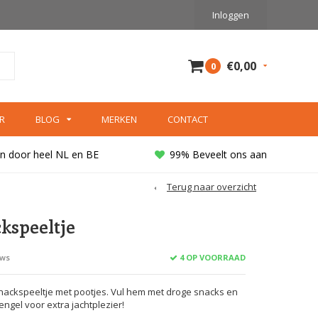
Inloggen
€0,00
0
R
BLOG
MERKEN
CONTACT
n door heel NL en BE
99% Beveelt ons aan
Terug naar overzicht
kspeeltje
4 OP VOORRAAD
ews
snackspeeltje met pootjes. Vul hem met droge snacks en
gel voor extra jachtplezier!