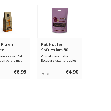
 Kip en
Kat Hupferl
oen
Softies lam 80
ensnoepjes
gram
noepjes van Celtic
Ontdek deze malse
gram
ion bereid met
Escapure kattensnoepjes
p en...
met 98% lam spierv...
€6,95
€4,90