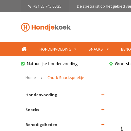
+31 85 745 00 25
De specialist op het gebied v
HONDENVOEDING
SNACKS
BENO
Natuurlijke hondenvoeding
Grootst
Home
Chuck Snackspeeltje
Hondenvoeding
Snacks
Benodigdheden