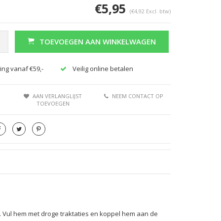
€5,95
(€4,92 Excl. btw)
TOEVOEGEN AAN WINKELWAGEN
ing vanaf €59,-
Veilig online betalen
Afbeelding vergroten
Afbeeldi
AAN VERLANGLIJST
NEEM CONTACT OP
TOEVOEGEN
n. Vul hem met droge traktaties en koppel hem aan de