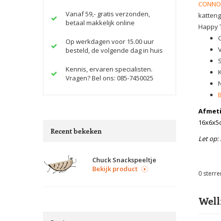
CONNOR
Vanaf 59,- gratis verzonden,
katteng
betaal makkelijk online
Happy T
Op werkdagen voor 15.00 uur
besteld, de volgende dag in huis
S
Kennis, ervaren specialisten.
Vragen? Bel ons: 085-7450025
N
Afmeti
16x6x5
Recent bekeken
Let op: 
Chuck Snackspeeltje
Bekijk product
0
sterre
Well