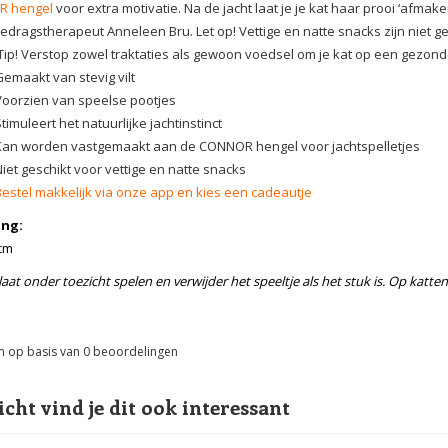
 hengel
voor extra motivatie. Na de jacht laat je je kat haar prooi ‘afma
edragstherapeut Anneleen Bru. Let op! Vettige en natte snacks zijn niet 
ip! Verstop zowel traktaties als gewoon voedsel om je kat op een gezond
Gemaakt van stevig vilt
Voorzien van speelse pootjes
timuleert het natuurlijke jachtinstinct
Kan worden vastgemaakt aan de CONNOR hengel voor jachtspelletjes
iet geschikt voor vettige en natte snacks
Bestel makkelijk via onze app en kies een cadeautje
ng:
cm
laat onder toezicht spelen en verwijder het speeltje als het stuk is. Op katten
n op basis van
0
beoordelingen
icht vind je dit ook interessant