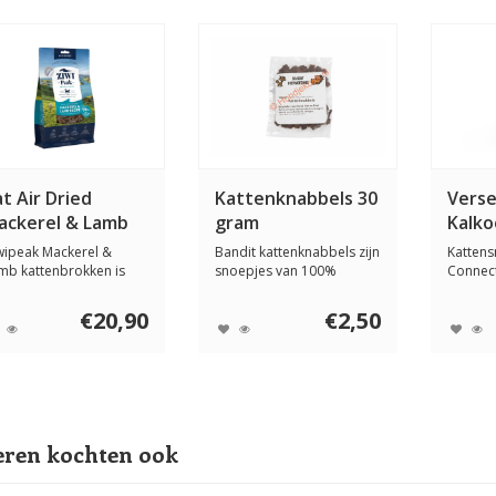
t Air Dried
Kattenknabbels 30
Verse
ackerel & Lamb
gram
Kalk
00 gram
katt
wipeak Mackerel &
Bandit kattenknabbels zijn
Kattens
250 
mb kattenbrokken is
snoepjes van 100%
Connect
n compleet katte...
gedroogd vlees ...
verse ki
€20,90
€2,50
ren kochten ook