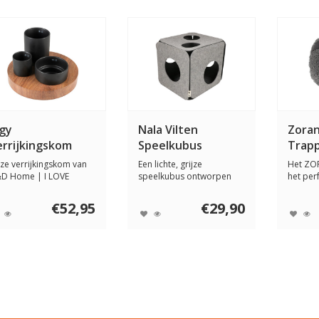
ggy
Nala Vilten
Zoran
errijkingskom
Speelkubus
Trap
et 3 niveaus
ze verrijkingskom van
Een lichte, grijze
Het ZOR
D Home | I LOVE
speelkubus ontworpen
het per
ppy Cats is ontw...
door kattengedragsth...
voor je k
€52,95
€29,90