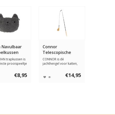
 Navulbaar
Connor
pelkussen
Telescopische
Vlieghengel
AN trapkussen is
CONNOR is dé
fecte prooispeeltje
jachthengel voor katten,
...
met een vliegende pro...
€8,95
€14,95