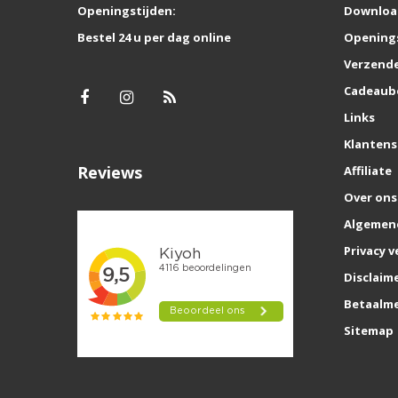
Openingstijden:
Downloa
Bestel 24 u per dag online
Opening
Verzende
Cadeaub
Links
Klantens
Reviews
Affiliate
Over ons
Algemen
Privacy v
Disclaim
Betaalm
Sitemap