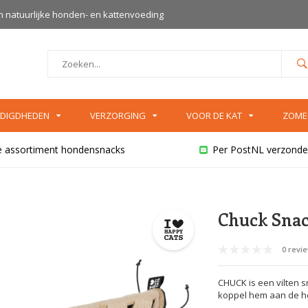
an natuurlijke honden- en kattenvoeding
DIGDHEDEN
VERZORGING
VOOR DE KAT
ZOME
e assortiment hondensnacks
Per PostNL verzonde
Chuck Snac
0 revi
CHUCK is een vilten 
koppel hem aan de hen