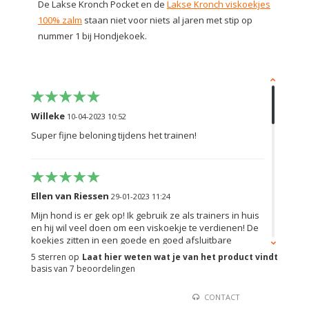
De Lakse Kronch Pocket en de
Lakse Kronch viskoekjes
100% zalm
staan niet voor niets al jaren met stip op
nummer 1 bij Hondjekoek.
Willeke
10-04-2023 10:52
Super fijne beloning tijdens het trainen!
Ellen van Riessen
29-01-2023 11:24
Mijn hond is er gek op! Ik gebruik ze als trainers in huis
en hij wil veel doen om een viskoekje te verdienen! De
koekjes zitten in een goede en goed afsluitbare
verpakking. Als de verpakking dicht is zijn er geen vis
5
sterren op
Laat hier weten wat je van het product vindt
geuren. De viskoekjes doen het slecht in een jaszak, ze
basis van
7
beoordelingen
breken..
+
CONTACT
hond is er gek op.