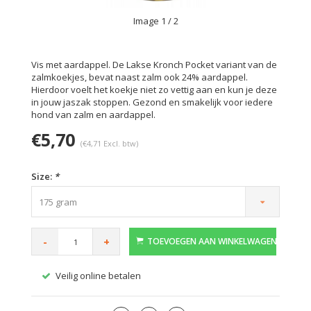
Image
1
/ 2
Vis met aardappel. De Lakse Kronch Pocket variant van de
zalmkoekjes, bevat naast zalm ook 24% aardappel.
Hierdoor voelt het koekje niet zo vettig aan en kun je deze
in jouw jaszak stoppen. Gezond en smakelijk voor iedere
hond van zalm en aardappel.
€5,70
(€4,71 Excl. btw)
Size:
*
175 gram
-
+
TOEVOEGEN AAN WINKELWAGEN
Veilig online betalen
Gratis