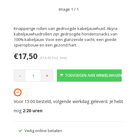
Image
1
/ 1
Knapperige rollen van gedroogde kabeljauwhuid. Akyra
kabeljauwhuidrollen zijn gedroogde hondensnacks van
100% kabeljauw. Voor een glanzende vacht, een goede
spieropbouw en een gezond hart.
€17,50
(€14,46 Excl. btw)
-
+
TOEVOEGEN AAN WINKELWAGEN
Voor 15:00 besteld, volgende werkdag geleverd. Je hebt
nog
2:20
uren
Veilig online betalen
Gratis