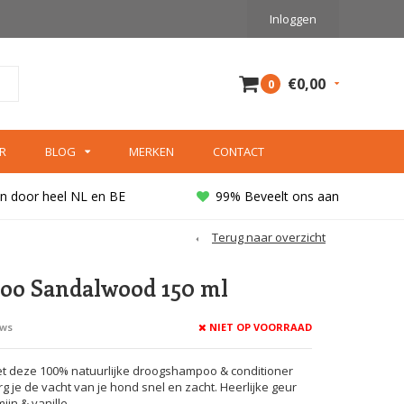
Inloggen
€0,00
0
R
BLOG
MERKEN
CONTACT
n door heel NL en BE
99% Beveelt ons aan
Terug naar overzicht
oo Sandalwood 150 ml
NIET OP VOORRAAD
ews
t deze 100% natuurlijke droogshampoo & conditioner
g je de vacht van je hond snel en zacht. Heerlijke geur
jn & vanille.