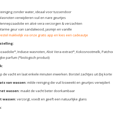
Reiniging zonder water, ideaal voor tussendoor
Wasnoten verwijderen vuil en nare geurtjes
Hennepzaadolie en aloë vera verzorgen & verzachten
Warme geur van sandalwood, jasmijn en vanille
Bestel makkelijk via onze gratis app en kies een cadeautje
telling:
aadolie*, Indiase wasnoten, Aloë Vera-extract*, Kokosnootmelk, Patchoul
ijke parfum (*biologisch product)
k:
p de vacht en laat enkele minuten inwerken. Borstel zachtjes uit (bij kor
aats van wassen:
milde reiniging die vuil losweekt en geurtjes verwijdert
het wassen:
maakt de vacht beter doorkambaar
t wassen:
verzorgt, voedt en geeft een natuurlijke glans
n: