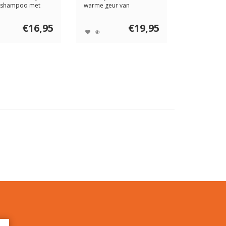
shampoo met
warme geur van
ut, jasmij...
sandelhout, jasmijn &
van...
€16,95
€19,95