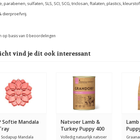
e, parabenen, sulfaten, SLS, SCI, SCG, triclosan, ftalaten, plastics, kleursto
 dierproefvrij.
n op basis van
0
beoordelingen
icht vind je dit ook interessant
P Softie Mandala
Natvoer Lamb &
Lamb
Tray
Turkey Puppy 400
Puppy
gram
weke
 Sodapup Mandala
Volledig natuurlijk natvoer
Graana