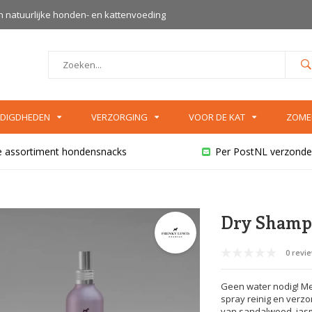
an natuurlijke honden- en kattenvoeding
DIGDHEDEN
VERZORGING
VOOR DE KAT
ZOME
e assortiment hondensnacks
Per PostNL verzonde
Dry Shamp
0 revi
Geen water nodig! Me
spray reinig en verzor
van sandalwood, jasmi