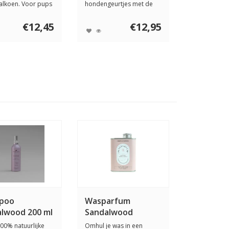
alkoen. Voor pups
hondengeurtjes met de
weke...
Anti Smell Spray San...
€12,45
€12,95
poo
Wasparfum
lwood 200 ml
Sandalwood
100% natuurlijke
Omhul je was in een