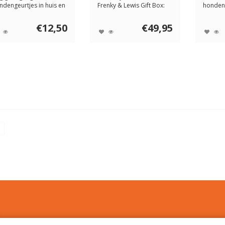
ndengeurtjes in huis en
Frenky & Lewis Gift Box:
honden
to met de Car & ...
natuurlijke v...
sandelho
€12,50
€49,95
n