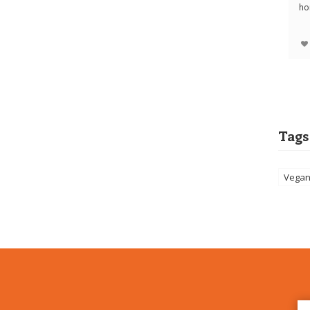
ho
au
Tags
Vega