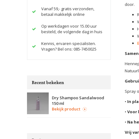
door.
Vanaf 59,- gratis verzonden,
betaal makkelijk online
Op werkdagen voor 15.00 uur
besteld, de volgende dag in huis
Kennis, ervaren specialisten.
Vragen? Bel ons: 085-7450025
Samens
Hennepz
Natuurl
Gebrui
Recent bekeken
Spray o
Dry Shampoo Sandalwood
•
In pl
150 ml
Bekijk product
•
Voor 
•
Na he
Vrij va