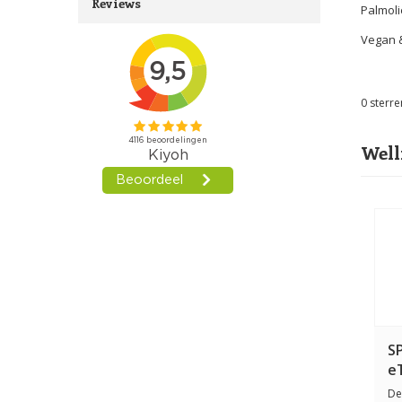
Reviews
Palmoli
Vegan &
0
sterre
Well
S
e
De