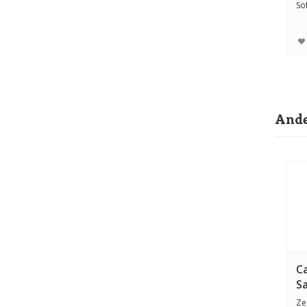
Sof
an
Ande
Ca
S
Ze