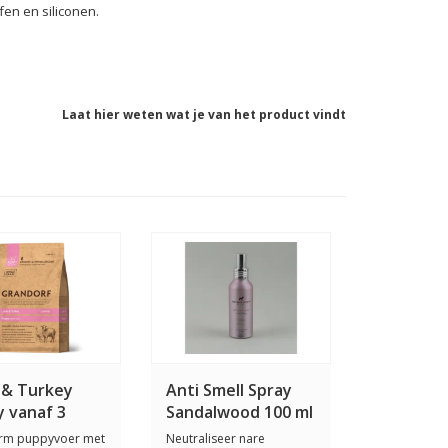
ffen en siliconen.
Laat hier weten wat je van het product vindt
 & Turkey
Anti Smell Spray
 vanaf 3
Sandalwood 100 ml
n
rm puppyvoer met
Neutraliseer nare