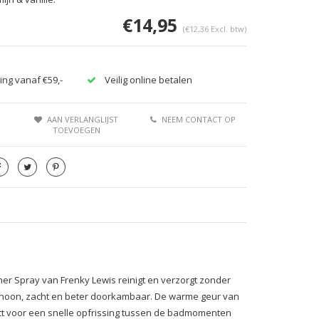
€14,95
(€12,36 Excl. btw)
ing vanaf €59,-
Veilig online betalen
AAN VERLANGLIJST
NEEM CONTACT OP
TOEVOEGEN
r Spray van Frenky Lewis reinigt en verzorgt zonder
schoon, zacht en beter doorkambaar. De warme geur van
rfect voor een snelle opfrissing tussen de badmomenten