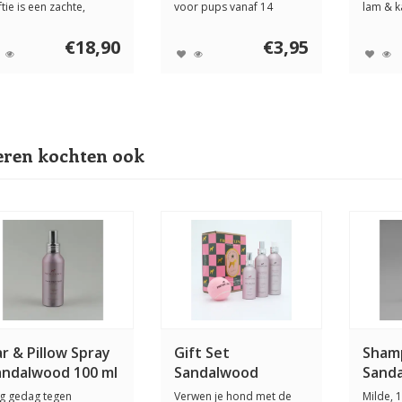
tie is een zachte,
voor pups vanaf 14
lam & k
tischrok eetbak v...
weken. Rijk a...
vanaf 3 
€18,90
€3,95
ren kochten ook
r & Pillow Spray
Gift Set
Sham
andalwood 100 ml
Sandalwood
Sanda
g gedag tegen
Verwen je hond met de
Milde, 