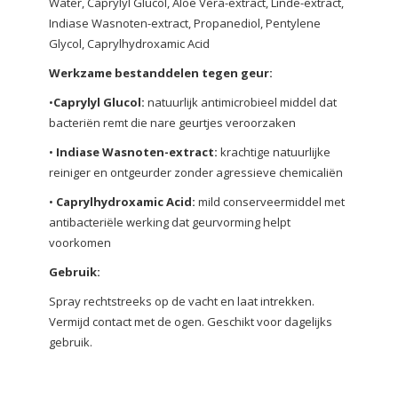
Water, Caprylyl Glucol, Aloë Vera-extract, Linde-extract,
Indiase Wasnoten-extract, Propanediol, Pentylene
Glycol, Caprylhydroxamic Acid
Werkzame bestanddelen tegen geur:
•
Caprylyl Glucol:
natuurlijk antimicrobieel middel dat
bacteriën remt die nare geurtjes veroorzaken
•
Indiase Wasnoten-extract:
krachtige natuurlijke
reiniger en ontgeurder zonder agressieve chemicaliën
•
Caprylhydroxamic Acid:
mild conserveermiddel met
antibacteriële werking dat geurvorming helpt
voorkomen
Gebruik:
Spray rechtstreeks op de vacht en laat intrekken.
Vermijd contact met de ogen. Geschikt voor dagelijks
gebruik.