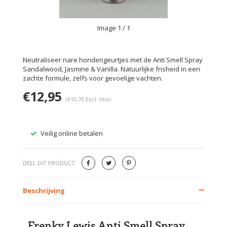
Image
1
/ 1
Neutraliseer nare hondengeurtjes met de Anti Smell Spray
Sandalwood, Jasmine & Vanilla. Natuurlijke frisheid in een
zachte formule, zelfs voor gevoelige vachten.
€12,95
(€10,70 Excl. btw)
Veilig online betalen
Gratis
DEEL DIT PRODUCT
Beschrijving
Frenky Lewis Anti Smell Spray