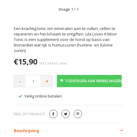
Image
1
/ 1
Een krachtig tonic om mineralen aan te vullen, cellen te
repareren en het lichaam te ontgiften. Lila Loves It Moor
Tonic is een supplement voor de hond op basis van
leonardiet wat rijk is humuszuren (humine- en fulvine
zuren)
€15,90
(€13,14 Excl. btw)
-
+
TOEVOEGEN AAN WINKELWAGEN
Veilig online betalen
Gratis
DEEL DIT PRODUCT
Beschrijving