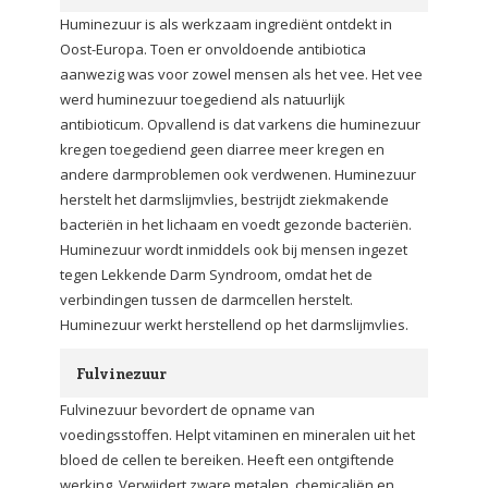
Huminezuur is als werkzaam ingrediënt ontdekt in
Oost-Europa. Toen er onvoldoende antibiotica
aanwezig was voor zowel mensen als het vee. Het vee
werd huminezuur toegediend als natuurlijk
antibioticum. Opvallend is dat varkens die huminezuur
kregen toegediend geen diarree meer kregen en
andere darmproblemen ook verdwenen. Huminezuur
herstelt het darmslijmvlies, bestrijdt ziekmakende
bacteriën in het lichaam en voedt gezonde bacteriën.
Huminezuur wordt inmiddels ook bij mensen ingezet
tegen Lekkende Darm Syndroom, omdat het de
verbindingen tussen de darmcellen herstelt.
Huminezuur werkt herstellend op het darmslijmvlies.
Fulvinezuur
Fulvinezuur bevordert de opname van
voedingsstoffen. Helpt vitaminen en mineralen uit het
bloed de cellen te bereiken. Heeft een ontgiftende
werking. Verwijdert zware metalen, chemicaliën en