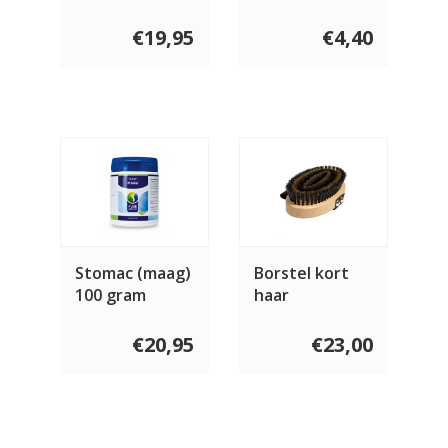
Kip, Spinazie,
Frambozen &
€19,95
€4,40
Pompoenzaden
400 gram
Stomac (maag)
Borstel kort
100 gram
haar
€20,95
€23,00