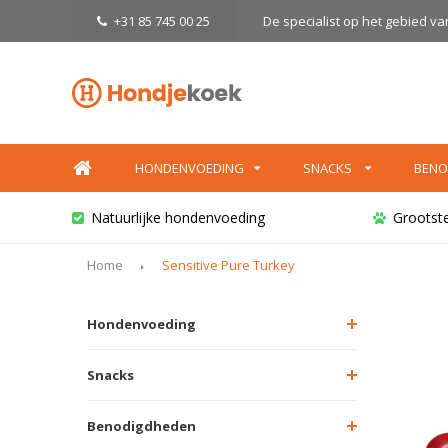
+31 85 745 00 25
De specialist op het gebied v
HONDENVOEDING
SNACKS
BENO
Natuurlijke hondenvoeding
Grootst
Home
Sensitive Pure Turkey
Hondenvoeding
Snacks
Benodigdheden