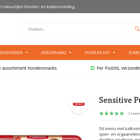
an natuurlijke honden- en kattenvoeding
DIGDHEDEN
VERZORGING
VOOR DE KAT
ZOME
e assortiment hondensnacks
Per PostNL verzonde
Sensitive 
2 revi
Dit menu met kalkoen
spier- en orgaanvlees
dierlijke eiwitbron, 