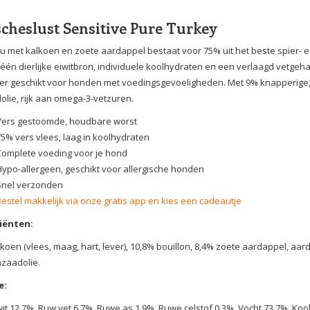
scheslust Sensitive Pure Turkey
u met kalkoen en zoete aardappel bestaat voor 75% uit het beste spier- 
 één dierlijke eiwitbron, individuele koolhydraten en een verlaagd vetgehal
er geschikt voor honden met voedingsgevoeligheden. Met 9% knapperige
dolie, rijk aan omega-3-vetzuren.
Vers gestoomde, houdbare worst
75% vers vlees, laag in koolhydraten
Complete voeding voor je hond
Hypo-allergeen, geschikt voor allergische honden
Snel verzonden
Bestel makkelijk via onze gratis app en kies een cadeautje
iënten:
koen (vlees, maag, hart, lever), 10,8% bouillon, 8,4% zoete aardappel, aa
jnzaadolie.
e:
it 12,7%, Ruw vet 6,7%, Ruwe as 1,9%, Ruwe celstof 0,3%, Vocht 73,7%, Koo