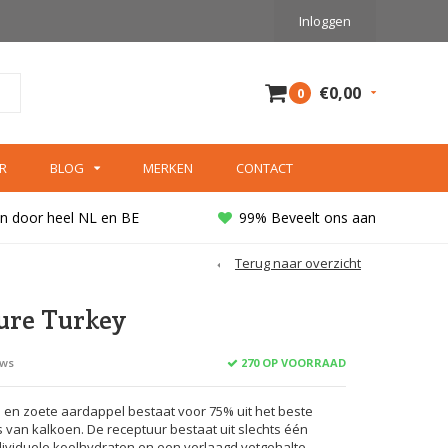
Inloggen
€0,00
0
R
BLOG
MERKEN
CONTACT
n door heel NL en BE
99% Beveelt ons aan
Terug naar overzicht
Pure Turkey
270 OP VOORRAAD
ews
 en zoete aardappel bestaat voor 75% uit het beste
 van kalkoen. De receptuur bestaat uit slechts één
individuele koolhydraten en een verlaagd vetgehalte.