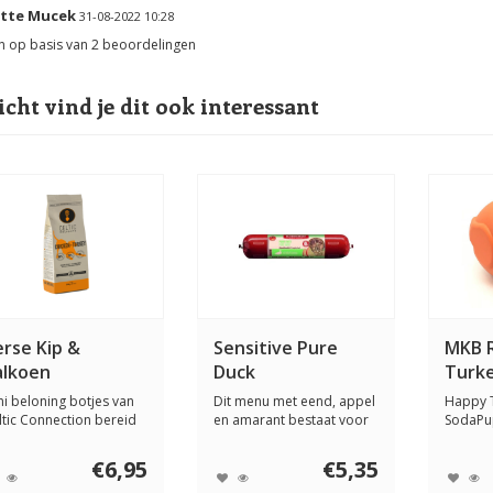
tte Mucek
31-08-2022 10:28
n op basis van
2
beoordelingen
waliteit volledig voer. De honden eten het graag. Het ruikt echt lekker en zi
icht vind je dit ook interessant
erse Kip &
Sensitive Pure
MKB 
alkoen
Duck
Turke
eloningen
ni beloning botjes van
Dit menu met eend, appel
Happy T
ltic Connection bereid
en amarant bestaat voor
SodaPu
 verse ...
75% uit het...
hondens
€6,95
€5,35