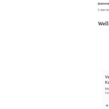
Jeanne
5
sterre
Goede k
Well
V
K
b
Mi
Ce
met