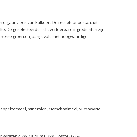
en orgaanvlees van kalkoen. De receptuur bestaat uit
te. De geselecteerde, licht verteerbare ingrediënten zijn
, verse groenten, aangevuld met hoogwaardige
rdappelzetmeel, mineralen, eierschaalmeel, yuccawortel,
lhydraten 4,7%, Calcium 0,29%, Fosfor 0,22%