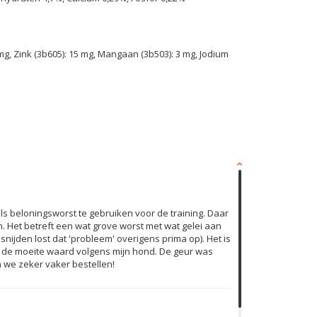
 mg, Zink (3b605): 15 mg, Mangaan (3b503): 3 mg, Jodium
 beloningsworst te gebruiken voor de training. Daar
. Het betreft een wat grove worst met wat gelei aan
nijden lost dat 'probleem' overigens prima op). Het is
er de moeite waard volgens mijn hond. De geur was
we zeker vaker bestellen!