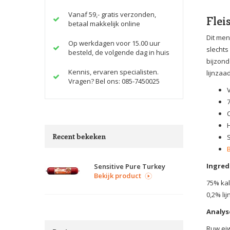
Vanaf 59,- gratis verzonden,
Flei
betaal makkelijk online
Dit men
Op werkdagen voor 15.00 uur
slechts
besteld, de volgende dag in huis
bijzond
Kennis, ervaren specialisten.
lijnzaa
Vragen? Bel ons: 085-7450025
Recent bekeken
Ingred
Sensitive Pure Turkey
Bekijk product
75% kal
0,2% li
Analys
Ruw eiw