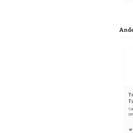
Ande
T
T
10
sm
ho