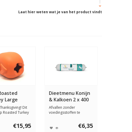
Laat hier weten wat je van het product vindt
et er aantrekkelijk uit.
Roasted
Dieetmenu Konijn
y Large
& Kalkoen 2 x 400
gram
hanksgiving! Dit
Afvallen zonder
p Roasted Turkey
voedingsstoffen te
peeltj...
missen. Ritzenberger
Diee...
€15,95
€6,35