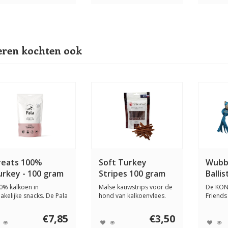
ren kochten ook
reats 100%
Soft Turkey
Wubb
urkey - 100 gram
Stripes 100 gram
Ballis
0% kalkoen in
Malse kauwstrips voor de
De KONG
akelijke snacks. De Pala
hond van kalkoenvlees.
Friends 
ndensnacks 100%...
De Perrito S...
en sterk
€7,85
€3,50