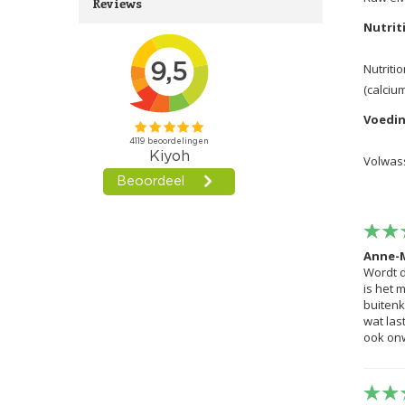
Reviews
Nutrit
Nutriti
(calciu
Voedin
Volwas
Anne-
Wordt d
is het 
buitenk
wat las
ook onw