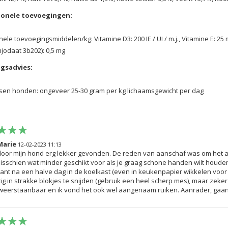
ionele toevoegingen:
onele toevoegingsmiddelen/kg: Vitamine D3: 200 IE / UI / m.j., Vitamine E: 25
mjodaat 3b202): 0,5 mg
gsadvies:
sen honden: ongeveer 25-30 gram per kg lichaamsgewicht
per dag
Marie
12-02-2023 11:13
oor mijn hond erg lekker gevonden. De reden van aanschaf was om het als
misschien wat minder geschikt voor als je graag schone handen wilt houden
ant na een halve dag in de koelkast (even in keukenpapier wikkelen voor s
tig in strakke blokjes te snijden (gebruik een heel scherp mes), maar zek
eerstaanbaar en ik vond het ook wel aangenaam ruiken. Aanrader, gaan 